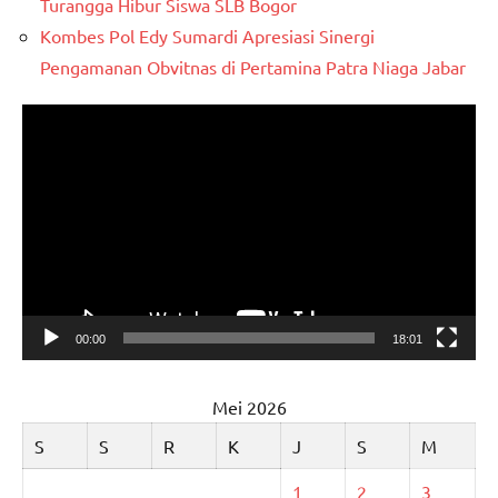
Turangga Hibur Siswa SLB Bogor
Kombes Pol Edy Sumardi Apresiasi Sinergi
Pengamanan Obvitnas di Pertamina Patra Niaga Jabar
Pemutar
Video
00:00
18:01
Mei 2026
S
S
R
K
J
S
M
1
2
3