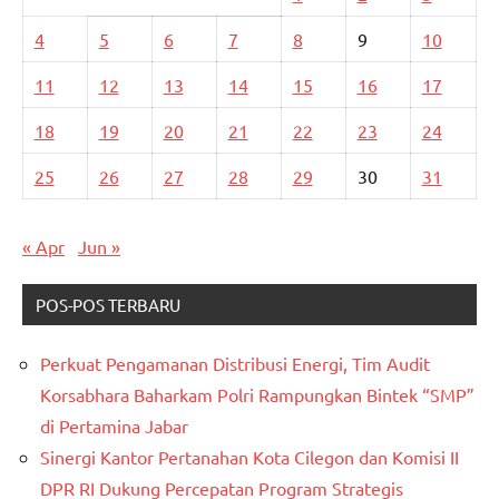
4
5
6
7
8
9
10
11
12
13
14
15
16
17
18
19
20
21
22
23
24
25
26
27
28
29
30
31
« Apr
Jun »
POS-POS TERBARU
Perkuat Pengamanan Distribusi Energi, Tim Audit
Korsabhara Baharkam Polri Rampungkan Bintek “SMP”
di Pertamina Jabar
Sinergi Kantor Pertanahan Kota Cilegon dan Komisi II
DPR RI Dukung Percepatan Program Strategis