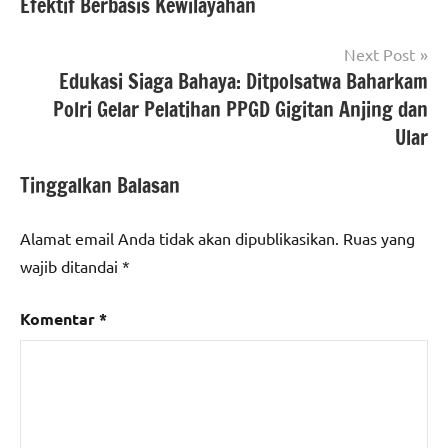
Efektif Berbasis Kewilayahan
nasional
22
kecamatan
Next Post
Gunungsari
,
Edukasi Siaga Bahaya: Ditpolsatwa Baharkam
#kabupaten
Polri Gelar Pelatihan PPGD Gigitan Anjing dan
serang
,
Ular
#kades
Gunungsari
,
Tinggalkan Balasan
#Kecamatan
Gunungsari
,
#provinsi
Alamat email Anda tidak akan dipublikasikan.
Ruas yang
banten
wajib ditandai
*
Komentar
*