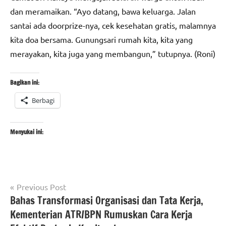
dan meramaikan. “Ayo datang, bawa keluarga. Jalan
santai ada doorprize-nya, cek kesehatan gratis, malamnya
kita doa bersama. Gunungsari rumah kita, kita yang
merayakan, kita juga yang membangun,” tutupnya. (Roni)
Bagikan ini:
Berbagi
Menyukai ini:
Navigasi
Tagged
Previous Post
berita
with
Bahas Transformasi Organisasi dan Tata Kerja,
pos
banten
#HUT
Kementerian ATR/BPN Rumuskan Cara Kerja
berita
Ke-