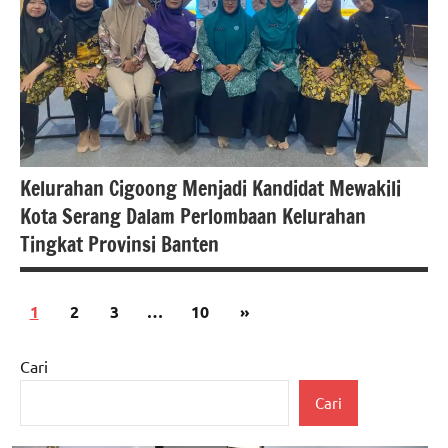
polri
Kelurahan Cigoong Menjadi Kandidat Mewakili
Kota Serang Dalam Perlombaan Kelurahan
Tingkat Provinsi Banten
Paginasi
Next
1
2
3
…
10
»
#beritabanten
pos
Posts
#beritakotaserang
Cari
#beritanasional
Cari