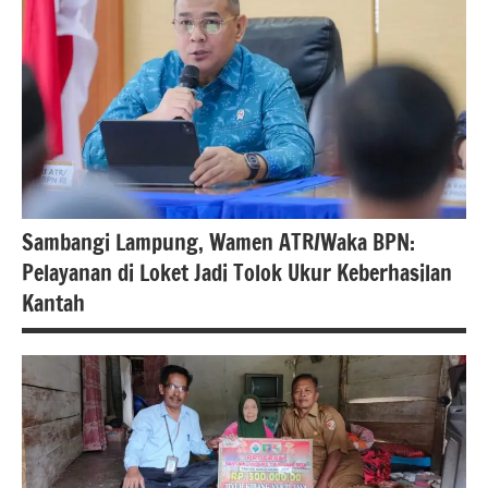
#beritakabupatentulangbawang
#beritalampung,
Sambangi Lampung, Wamen ATR/Waka BPN:
Pelayanan di Loket Jadi Tolok Ukur Keberhasilan
Kantah
#atrbpn