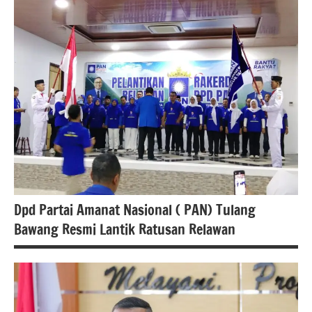
#atrbpn
#berita
nasional
#Kementerian
Atrbpnri
Dpd Partai Amanat Nasional ( PAN) Tulang
Bawang Resmi Lantik Ratusan Relawan
#berita
nasional