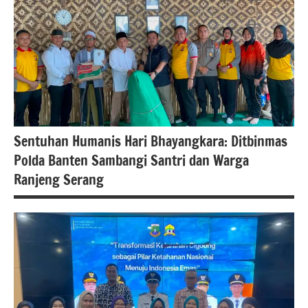
#beritanasional
#beritatulangbawangbarat
Sentuhan Humanis Hari Bhayangkara: Ditbinmas
Polda Banten Sambangi Santri dan Warga
Ranjeng Serang
berita
banten
berita
nasional