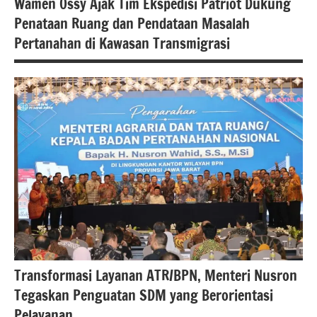
Wamen Ossy Ajak Tim Ekspedisi Patriot Dukung
#kementerianatrbpnri
Penataan Ruang dan Pendataan Masalah
Pertanahan di Kawasan Transmigrasi
#atrbpn
#Kementerian
ATR/BPN
#Kementerian
ATR/BPN RI
Transformasi Layanan ATR/BPN, Menteri Nusron
Tegaskan Penguatan SDM yang Berorientasi
Pelayanan