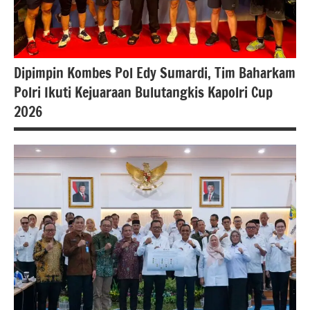
#Kementerian
Atrbpnri
#kementerianatrbpn
Dipimpin Kombes Pol Edy Sumardi, Tim Baharkam
#kementerianatrbpnri
Polri Ikuti Kejuaraan Bulutangkis Kapolri Cup
2026
#Berita
jakarta
berita
nasional
polri