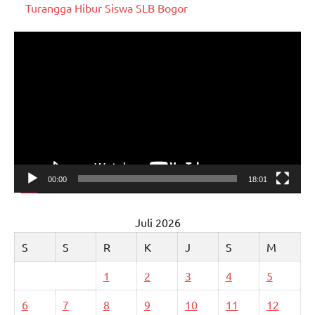
Turangga Hibur Siswa SLB Bogor
Pemutar
Video
00:00
18:01
Juli 2026
S
S
R
K
J
S
M
1
2
3
4
5
6
7
8
9
10
11
12