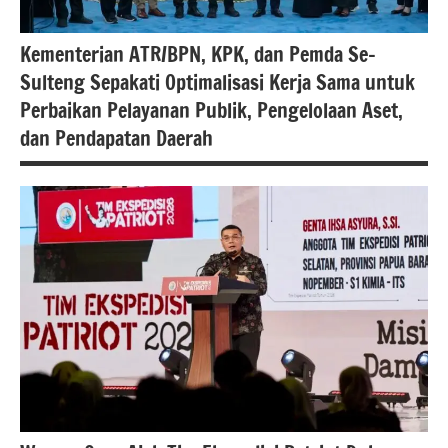
Kementerian ATR/BPN, KPK, dan Pemda Se-
Sulteng Sepakati Optimalisasi Kerja Sama untuk
Perbaikan Pelayanan Publik, Pengelolaan Aset,
dan Pendapatan Daerah
#atrbpn
#kementarianatrbpn
#Kementerian
ATR/BPN
#Kementerian
ATR/BPN RI
#Kementerian
Atrbpnri