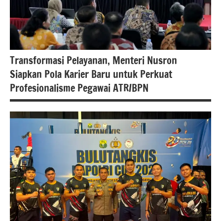
#kodim
0602/serang
Transformasi Pelayanan, Menteri Nusron
Siapkan Pola Karier Baru untuk Perkuat
Profesionalisme Pegawai ATR/BPN
#atrbpn
#berita
nasional
#Kementerian
ATR/BPN
#Kementerian
ATR/BPN RI