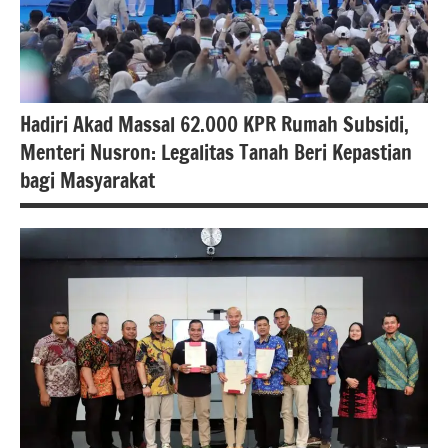
Hadiri Akad Massal 62.000 KPR Rumah Subsidi,
Menteri Nusron: Legalitas Tanah Beri Kepastian
bagi Masyarakat
#atrbpn
#berita
nasional
#Kementerian
ATR/BPN
#Kementerian
ATR/BPN RI