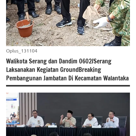
Oplus_131104
Walikota Serang dan Dandim 0602/Serang
Laksanakan Kegiatan GroundBreaking
Pembangunan Jambatan Di Kecamatan Walantaka
#berita
nasional
#beritabanten
#BPNkotaserang