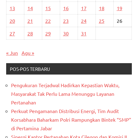
13
14
15
16
17
18
19
20
21
22
23
24
25
26
27
28
29
30
31
« Jun
Agu »
POS-POS TERBARU
Pengukuran Terjadwal Hadirkan Kepastian Waktu,
Masyarakat Tak Perlu Lama Menunggu Layanan
Pertanahan
Perkuat Pengamanan Distribusi Energi, Tim Audit
Korsabhara Baharkam Polri Rampungkan Bintek “SMP”
di Pertamina Jabar
Sinergi Kantor Pertanahan Kota Cilegon dan Komisi II