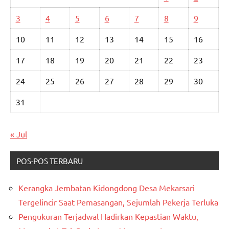
3
4
5
6
7
8
9
10
11
12
13
14
15
16
17
18
19
20
21
22
23
24
25
26
27
28
29
30
31
« Jul
POS-POS TERBARU
Kerangka Jembatan Kidongdong Desa Mekarsari
Tergelincir Saat Pemasangan, Sejumlah Pekerja Terluka
Pengukuran Terjadwal Hadirkan Kepastian Waktu,