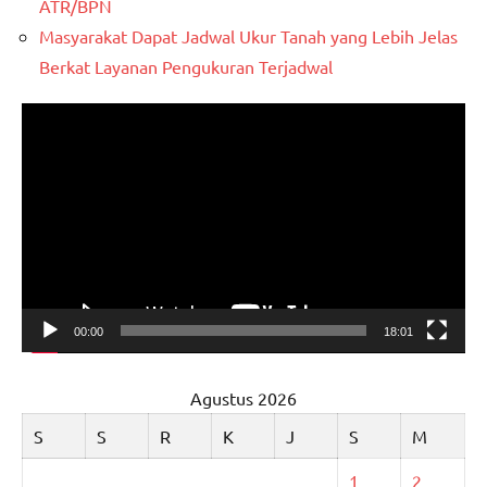
ATR/BPN
Masyarakat Dapat Jadwal Ukur Tanah yang Lebih Jelas
Berkat Layanan Pengukuran Terjadwal
Pemutar
Video
00:00
18:01
Agustus 2026
S
S
R
K
J
S
M
1
2