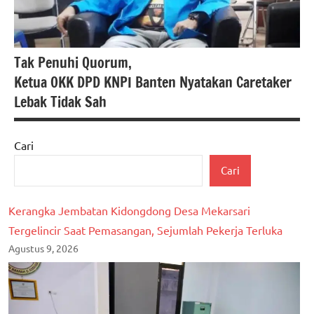
Tak Penuhi Quorum,
Ketua OKK DPD KNPI Banten Nyatakan Caretaker
Lebak Tidak Sah
Cari
berita
Cari
banten
Hukum
Kerangka Jembatan Kidongdong Desa Mekarsari
dan
Tergelincir Saat Pemasangan, Sejumlah Pekerja Terluka
Kriminal
Agustus 9, 2026
Kabupaten
Lebak
pemerintah