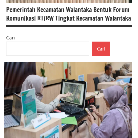
Pemerintah Kecamatan Walantaka Bentuk Forum
Komunikasi RT/RW Tingkat Kecamatan Walantaka
Cari
berita
Cari
banten
berita
internasional
berita
kecamatan
Walantaka
Berita
kota
serang
berita