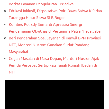
Berkat Layanan Pengukuran Terjadwal
Edukasi Inklusif, Ditpolsatwa Polri Bawa Satwa K-9 dan
Turangga Hibur Siswa SLB Bogor
Kombes Pol Edy Sumardi Apresiasi Sinergi
Pengamanan Obvitnas di Pertamina Patra Niaga Jabar
Beri Pengarahan Soal Layanan di Kanwil BPN Provinsi
NTT, Menteri Nusron: Gunakan Sudut Pandang
Masyarakat
Cegah Masalah di Masa Depan, Menteri Nusron Ajak
Pemda Percepat Sertipikasi Tanah Rumah Ibadah di
NTT
Pemutar
Video