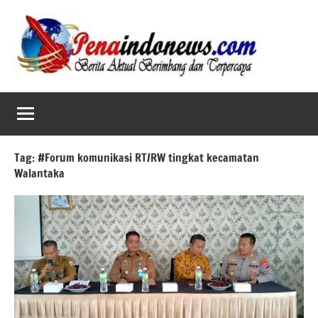
Skip
to
content
Tag:
#Forum komunikasi RT/RW tingkat kecamatan
Walantaka