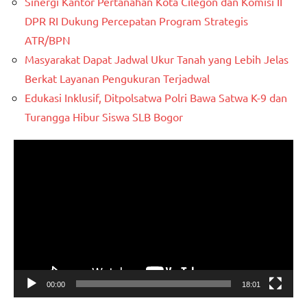
Sinergi Kantor Pertanahan Kota Cilegon dan Komisi II
DPR RI Dukung Percepatan Program Strategis
ATR/BPN
Masyarakat Dapat Jadwal Ukur Tanah yang Lebih Jelas
Berkat Layanan Pengukuran Terjadwal
Edukasi Inklusif, Ditpolsatwa Polri Bawa Satwa K-9 dan
Turangga Hibur Siswa SLB Bogor
Pemutar
Video
00:00
18:01