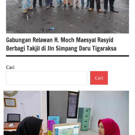
Gabungan Relawan H. Moch Maesyal Rasyid
Berbagi Takjil di Jln Simpang Daru Tigaraksa
Cari
berita
Cari
banten
berita
nasional
Kabupaten
Tangerang