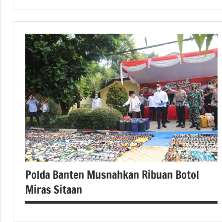
berita
banten
Berita
kabupaten
serang
berita
kita
serang
Hukum
dan
Kriminal
Polda Banten Musnahkan Ribuan Botol
Miras Sitaan
Polda
Banten
polres