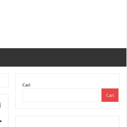
Cari
Cari
i