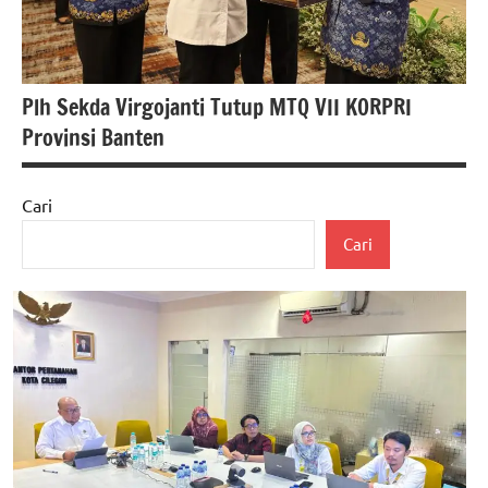
Plh Sekda Virgojanti Tutup MTQ VII KORPRI
Provinsi Banten
Cari
berita
Cari
banten
berita
nasional
pemerintah