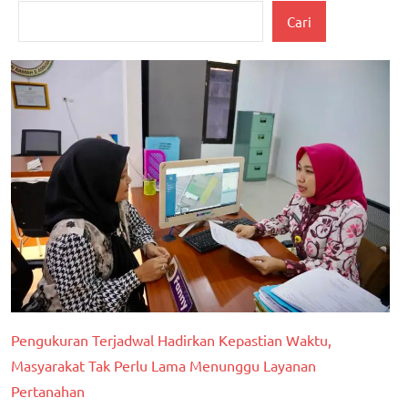
berita
Cari
nasional
Hukum
dan
Kriminal
Pengukuran Terjadwal Hadirkan Kepastian Waktu,
Masyarakat Tak Perlu Lama Menunggu Layanan
Pertanahan