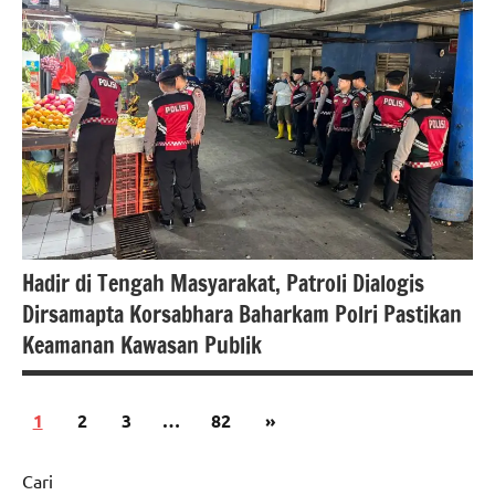
berita
nasional
polri
Hadir di Tengah Masyarakat, Patroli Dialogis
Dirsamapta Korsabhara Baharkam Polri Pastikan
Keamanan Kawasan Publik
Paginasi
Next
1
2
3
…
82
»
#Berita
pos
Posts
jakarta
Cari