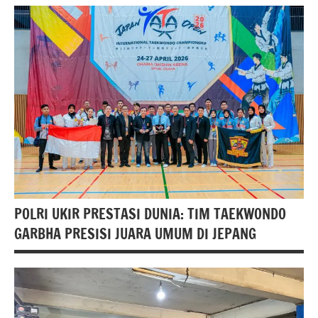
berita
nasional
Hukum
dan
Kriminal
POLRI UKIR PRESTASI DUNIA: TIM TAEKWONDO
GARBHA PRESISI JUARA UMUM DI JEPANG
berita
internasional