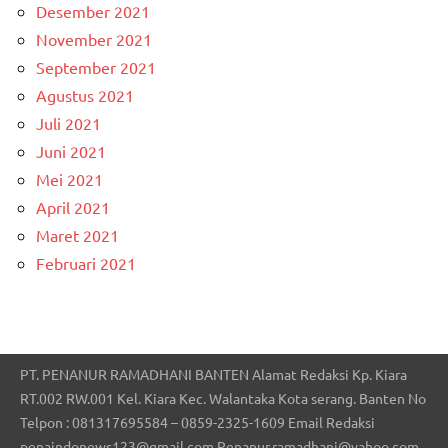
Desember 2021
November 2021
September 2021
Agustus 2021
Juli 2021
Juni 2021
Mei 2021
April 2021
Maret 2021
Februari 2021
PT. PENANUR RAMADHANI BANTEN Alamat Redaksi Kp. Kiara
RT.002 RW.001 Kel. Kiara Kec. Walantaka Kota serang. Banten No
Telpon : 081317695584 – 0859-2325-1609 Email Redaksi
penaindonews123@gmail.com Penanur.ramadhani@yahoo.com