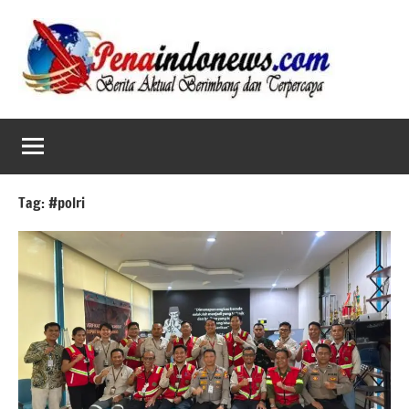
Skip
to
content
Tag:
#polri