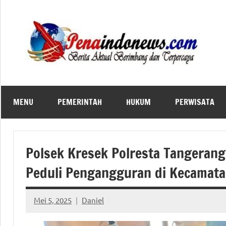
Skip
to
content
MENU
PEMERINTAH
HUKUM
PERWISATA
Polsek Kresek Polresta Tangerang
Peduli Pengangguran di Kecamata
Mei 5, 2025
Daniel
No
comments