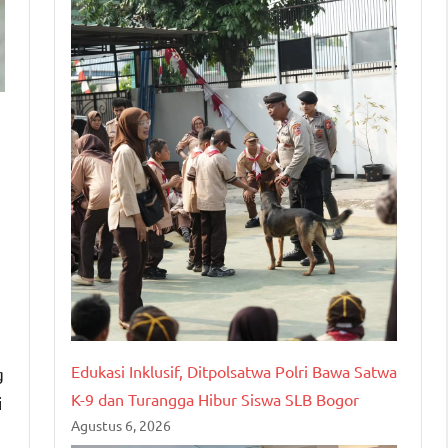
Edukasi Inklusif, Ditpolsatwa Polri Bawa Satwa
g
K-9 dan Turangga Hibur Siswa SLB Bogor
i
Agustus 6, 2026