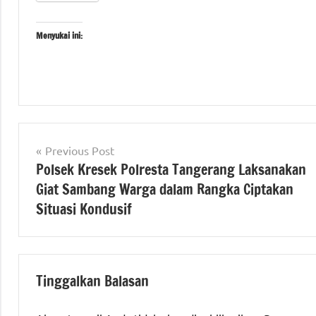
Menyukai ini:
Tagged
berita
with
banten
Navigasi
Previous Post
#Kecamatan
berita
Polsek Kresek Polresta Tangerang Laksanakan
pos
kresek
,
nasional
Giat Sambang Warga dalam Rangka Ciptakan
#polresta
tangerang
Situasi Kondusif
,
polri
#polsek
kresek
Tinggalkan Balasan