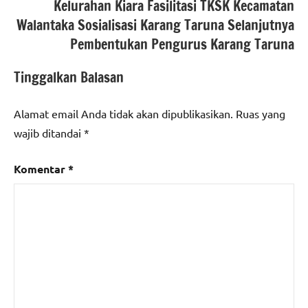
Kelurahan Kiara Fasilitasi TKSK Kecamatan
#beritalampung
,
Walantaka Sosialisasi Karang Taruna Selanjutnya
#beritaNasional
,
Pembentukan Pengurus Karang Taruna
#Tulang
bawang
Tinggalkan Balasan
Alamat email Anda tidak akan dipublikasikan.
Ruas yang
wajib ditandai
*
Komentar
*