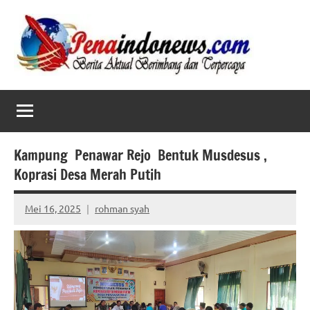
Skip
to
content
Kampung Penawar Rejo Bentuk Musdesus ,
Koprasi Desa Merah Putih
Mei 16, 2025
rohman syah
No
comments