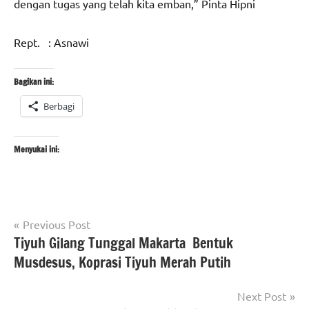
dengan tugas yang telah kita emban,” Pinta Hipni
Rept. : Asnawi
Bagikan ini:
Berbagi
Menyukai ini:
Navigasi
Tagged
Previous Post
Berita
with
Tiyuh Gilang Tunggal Makarta Bentuk
pos
lampung
#berita
Musdesus, Koprasi Tiyuh Merah Putih
berita
kabupaten
nasional
tulang
Next Post
bawang
,