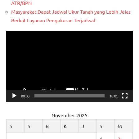
ATR/BPN
Masyarakat Dapat Jadwal Ukur Tanah yang Lebih Jelas
Berkat Layanan Pengukuran Terjadwal
Pemutar
Video
00:00
18:01
November 2025
S
S
R
K
J
S
M
1
2