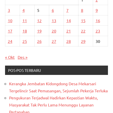
3
4
5
6
7
8
9
10
11
12
13
14
15
16
17
18
19
20
21
22
23
24
25
26
27
28
29
30
« Okt
Des »
POS-POS TERBARU
Kerangka Jembatan Kidongdong Desa Mekarsari
Tergelincir Saat Pemasangan, Sejumlah Pekerja Terluka
Pengukuran Terjadwal Hadirkan Kepastian Waktu,
Masyarakat Tak Perlu Lama Menunggu Layanan
Pertanahan