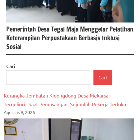
Pemerintah Desa Tegal Maja Menggelar Pelatihan
Keterampilan Perpustakaan Berbasis Inklusi
Sosial
Cari
berita
Cari
banten
berita
Kerangka Jembatan Kidongdong Desa Mekarsari
nasional
Tergelincir Saat Pemasangan, Sejumlah Pekerja Terluka
Agustus 9, 2026