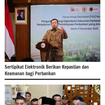
#BPN
Cilegon
#Kementerian
ATR/BPN
#Kementerian
ATR/BPN RI
berita
banten
Sertipikat Elektronik Berikan Kepastian dan
Keamanan bagi Perbankan
#Kementerian
ATR/BPN