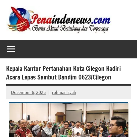
Skip
to
content
Kepala Kantor Pertanahan Kota Cilegon Hadiri
Acara Lepas Sambut Dandim 0623/Cilegon
Desember 6, 2025
rohman syah
No
comments