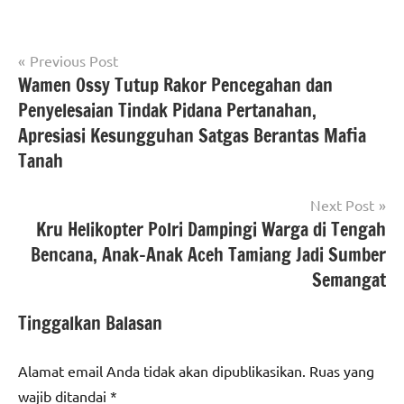
Navigasi
Tagged
Previous Post
#BPN
with
Wamen Ossy Tutup Rakor Pencegahan dan
pos
Cilegon
#beritabanten
,
Penyelesaian Tindak Pidana Pertanahan,
#Kementerian
#beritacilegon
,
Apresiasi Kesungguhan Satgas Berantas Mafia
ATR/BPN
#bpncilegon
,
Tanah
#KantahCilegon
#Kementerian
ATR/BPN RI
Next Post
Kru Helikopter Polri Dampingi Warga di Tengah
berita
Bencana, Anak-Anak Aceh Tamiang Jadi Sumber
banten
Semangat
Berita
Cilegon
Tinggalkan Balasan
Alamat email Anda tidak akan dipublikasikan.
Ruas yang
wajib ditandai
*