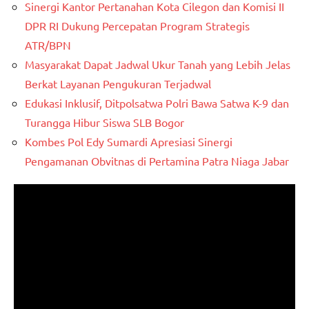
Sinergi Kantor Pertanahan Kota Cilegon dan Komisi II
DPR RI Dukung Percepatan Program Strategis
ATR/BPN
Masyarakat Dapat Jadwal Ukur Tanah yang Lebih Jelas
Berkat Layanan Pengukuran Terjadwal
Edukasi Inklusif, Ditpolsatwa Polri Bawa Satwa K-9 dan
Turangga Hibur Siswa SLB Bogor
Kombes Pol Edy Sumardi Apresiasi Sinergi
Pengamanan Obvitnas di Pertamina Patra Niaga Jabar
Pemutar
Video