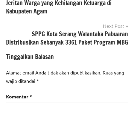
Jeritan Warga yang Kehilangan Keluarga di
Berita
#beritaNasional
,
Kabupaten Agam
kabupaten
#hutpenaindonews
serang
Next Post
Berita
SPPG Kota Serang Walantaka Pabuaran
kota
Distribusikan Sebanyak 3361 Paket Program MBG
serang
Tinggalkan Balasan
berita
nasional
Alamat email Anda tidak akan dipublikasikan.
Ruas yang
wajib ditandai
*
Komentar
*