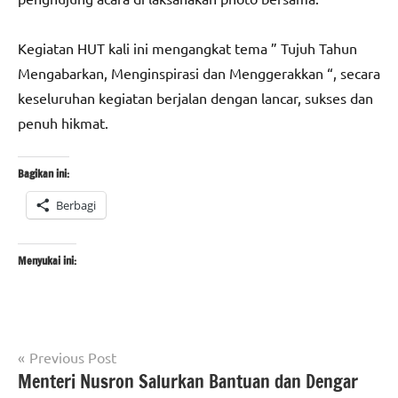
Kegiatan HUT kali ini mengangkat tema ” Tujuh Tahun
Mengabarkan, Menginspirasi dan Menggerakkan “, secara
keseluruhan kegiatan berjalan dengan lancar, sukses dan
penuh hikmat.
Bagikan ini:
Berbagi
Menyukai ini:
Navigasi
Tagged
Previous Post
berita
with
Menteri Nusron Salurkan Bantuan dan Dengar
pos
banten
#beritabanten
,