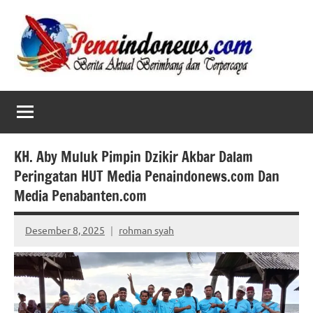
Skip
to
content
KH. Aby Muluk Pimpin Dzikir Akbar Dalam
Peringatan HUT Media Penaindonews.com Dan
Media Penabanten.com
Desember 8, 2025
rohman syah
No
comments