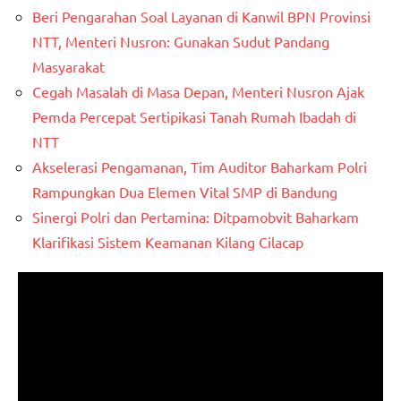
Beri Pengarahan Soal Layanan di Kanwil BPN Provinsi
NTT, Menteri Nusron: Gunakan Sudut Pandang
Masyarakat
Cegah Masalah di Masa Depan, Menteri Nusron Ajak
Pemda Percepat Sertipikasi Tanah Rumah Ibadah di
NTT
Akselerasi Pengamanan, Tim Auditor Baharkam Polri
Rampungkan Dua Elemen Vital SMP di Bandung
Sinergi Polri dan Pertamina: Ditpamobvit Baharkam
Klarifikasi Sistem Keamanan Kilang Cilacap
Pemutar
Video