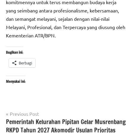
komitmennya untuk terus membangun budaya kerja
yang seimbang antara profesionalisme, kebersamaan,
dan semangat melayani, sejalan dengan nilai-nilai
Melayani, Profesional, dan Terpercaya yang diusung oleh
Kementerian ATR/BPN.
Bagikan ini:
Berbagi
Menyukai ini:
Navigasi
Tagged
Previous Post
#BPN
with
Pemerintah Kelurahan Pipitan Gelar Musrenbang
pos
Cilegon
#beritacilegon
,
RKPD Tahun 2027 Akomodir Usulan Prioritas