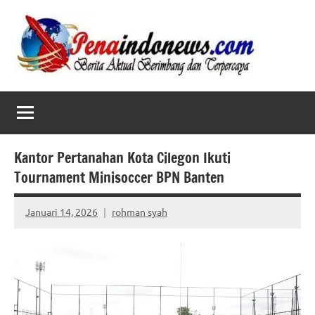
Skip
to
content
Kantor Pertanahan Kota Cilegon Ikuti
Tournament Minisoccer BPN Banten
Januari 14, 2026
rohman syah
No
comments