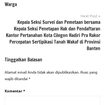
#Kementerian
#beritaNasional
,
Warga
ATR/BPN
#bpncilegon
,
#KantahCilegon
#Kementerian
Next Post
ATR/BPN RI
Kepala Seksi Survei dan Pemetaan bersama
Kepala Seksi Penetapan Hak dan Pendaftaran
berita
Kantor Pertanahan Kota Cilegon Hadiri Pra Rakor
banten
Percepatan Sertipikasi Tanah Wakaf di Provinsi
berita
Banten
nasional
Tinggalkan Balasan
Alamat email Anda tidak akan dipublikasikan.
Ruas yang
wajib ditandai
*
Komentar
*