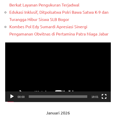
Berkat Layanan Pengukuran Terjadwal
Edukasi Inklusif, Ditpolsatwa Polri Bawa Satwa K-9 dan
Turangga Hibur Siswa SLB Bogor
Kombes Pol Edy Sumardi Apresiasi Sinergi
Pengamanan Obvitnas di Pertamina Patra Niaga Jabar
Pemutar
Video
00:00
18:01
Januari 2026