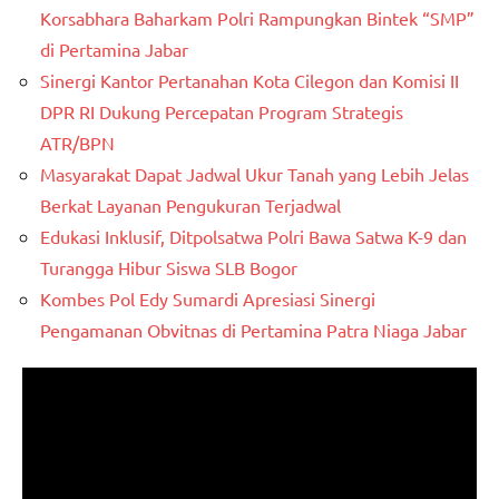
Korsabhara Baharkam Polri Rampungkan Bintek “SMP”
di Pertamina Jabar
Sinergi Kantor Pertanahan Kota Cilegon dan Komisi II
DPR RI Dukung Percepatan Program Strategis
ATR/BPN
Masyarakat Dapat Jadwal Ukur Tanah yang Lebih Jelas
Berkat Layanan Pengukuran Terjadwal
Edukasi Inklusif, Ditpolsatwa Polri Bawa Satwa K-9 dan
Turangga Hibur Siswa SLB Bogor
Kombes Pol Edy Sumardi Apresiasi Sinergi
Pengamanan Obvitnas di Pertamina Patra Niaga Jabar
Pemutar
Video