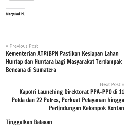
Menyukai ini:
Navigasi
Tagged
Previous Post
#Kementerian
with
Kementerian ATR/BPN Pastikan Kesiapan Lahan
pos
ATR/BPN
#beritakementrianatrbpnri
,
Huntap dan Huntara bagi Masyarakat Terdampak
#Kementerian
#beritaNasional
,
Bencana di Sumatera
ATR/BPN RI
#kementerianatrbpnri
berita
Next Post
nasional
Kapolri Launching Direktorat PPA-PPO di 11
Polda dan 22 Polres, Perkuat Pelayanan hingga
Perlindungan Kelompok Rentan
Tinggalkan Balasan