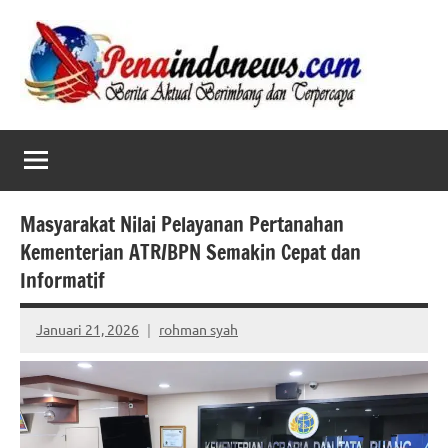
Skip
to
content
Masyarakat Nilai Pelayanan Pertanahan
Kementerian ATR/BPN Semakin Cepat dan
Informatif
Januari 21, 2026
rohman syah
No
comments