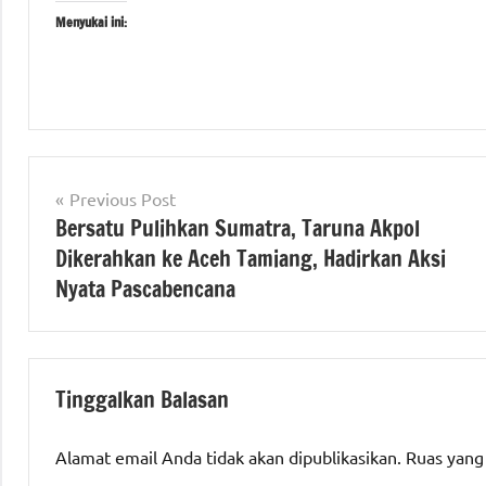
Menyukai ini:
Tagged
berita
with
nasional
Navigasi
Previous Post
#berita
polri
Bersatu Pulihkan Sumatra, Taruna Akpol
pos
semarang
,
Dikerahkan ke Aceh Tamiang, Hadirkan Aksi
#Latsitardanus
TNI
XLVI
Nyata Pascabencana
Tahun
2026
,
#pelabuhan
Tinggalkan Balasan
tanjung
emas
,
#semarang
Alamat email Anda tidak akan dipublikasikan.
Ruas yang