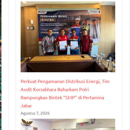
Perkuat Pengamanan Distribusi Energi, Tim
Audit Korsabhara Baharkam Polri
Rampungkan Bintek “SMP” di Pertamina
Jabar
Agustus 7, 2026