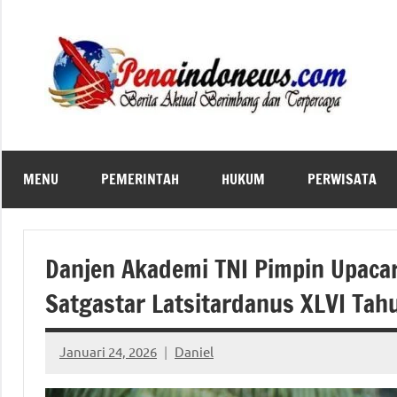
Skip
to
content
MENU
PEMERINTAH
HUKUM
PERWISATA
Danjen Akademi TNI Pimpin Upac
Satgastar Latsitardanus XLVI Ta
Januari 24, 2026
Daniel
No
comments