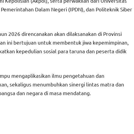
Kepolisian (Akpol), serta perwakilan dari Universitas
t Pemerintahan Dalam Negeri (IPDN), dan Politeknik Siber
hun 2026 direncanakan akan dilaksanakan di Provinsi
tan ini bertujuan untuk membentuk jiwa kepemimpinan,
kan kepedulian sosial para taruna dan peserta didik
mampu mengaplikasikan ilmu pengetahuan dan
kan, sekaligus menumbuhkan sinergi lintas matra dan
bangsa dan negara di masa mendatang.