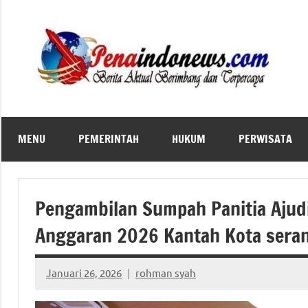
Skip
to
content
MENU
PEMERINTAH
HUKUM
PERWISATA
Pengambilan Sumpah Panitia Ajud
Anggaran 2026 Kantah Kota seran
Januari 26, 2026
rohman syah
No
comments