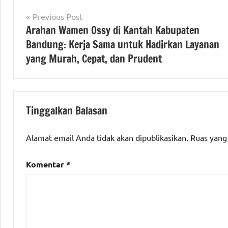
with
ATR/BPN
Navigasi
Previous Post
#beritakementrianatrbpn
,
#Kementerian
Arahan Wamen Ossy di Kantah Kabupaten
pos
#beritakotaserang
,
ATR/BPN RI
Bandung: Kerja Sama untuk Hadirkan Layanan
#beritaNasional
,
#kantahkotaserang
yang Murah, Cepat, dan Prudent
Berita
kota
serang
berita
Tinggalkan Balasan
nasional
Alamat email Anda tidak akan dipublikasikan.
Ruas yang
BPN
Kota
Komentar
*
serang
BPN
provinsi
Banten