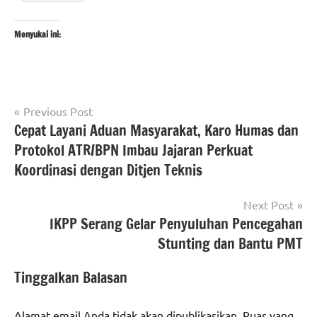
Menyukai ini:
Navigasi
Tagged
Previous Post
#Kementerian
with
Cepat Layani Aduan Masyarakat, Karo Humas dan
pos
ATR/BPN
#beritakementerianATRBPNRI
,
Protokol ATR/BPN Imbau Jajaran Perkuat
#Kementerian
#beritaNasional
,
Koordinasi dengan Ditjen Teknis
ATR/BPN RI
#kementerianatrbpnri
berita
Next Post
nasional
IKPP Serang Gelar Penyuluhan Pencegahan
Stunting dan Bantu PMT
Tinggalkan Balasan
Alamat email Anda tidak akan dipublikasikan.
Ruas yang