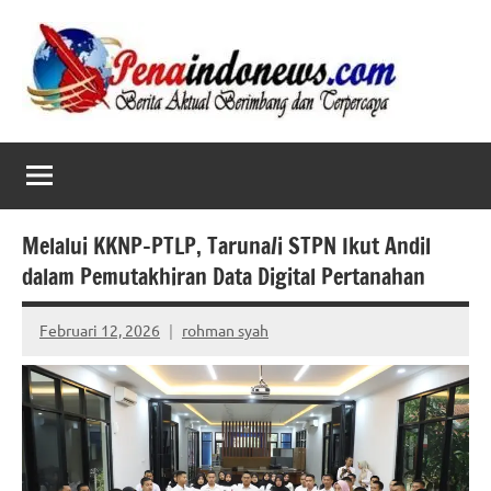
Skip
to
content
Melalui KKNP-PTLP, Taruna/i STPN Ikut Andil
dalam Pemutakhiran Data Digital Pertanahan
Februari 12, 2026
rohman syah
No
comments