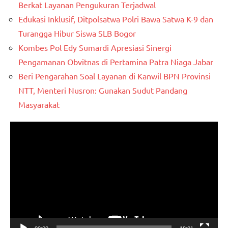
Berkat Layanan Pengukuran Terjadwal
Edukasi Inklusif, Ditpolsatwa Polri Bawa Satwa K-9 dan
Turangga Hibur Siswa SLB Bogor
Kombes Pol Edy Sumardi Apresiasi Sinergi
Pengamanan Obvitnas di Pertamina Patra Niaga Jabar
Beri Pengarahan Soal Layanan di Kanwil BPN Provinsi
NTT, Menteri Nusron: Gunakan Sudut Pandang
Masyarakat
Pemutar
Video