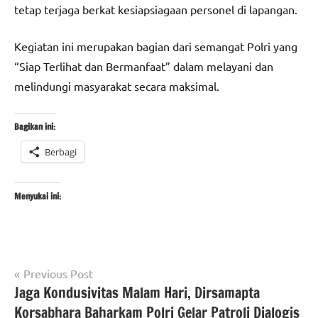
tetap terjaga berkat kesiapsiagaan personel di lapangan.
Kegiatan ini merupakan bagian dari semangat Polri yang
“Siap Terlihat dan Bermanfaat” dalam melayani dan
melindungi masyarakat secara maksimal.
Bagikan ini:
Berbagi
Menyukai ini:
Navigasi
Tagged
Previous Post
#Berita
with
Jaga Kondusivitas Malam Hari, Dirsamapta
pos
jakarta
#berita
Korsabhara Baharkam Polri Gelar Patroli Dialogis