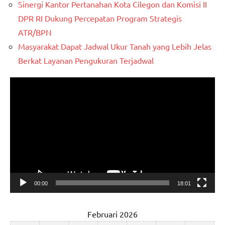
Sinergi Kantor Pertanahan Kota Cilegon dan Komisi II
DPR RI Dukung Percepatan Program Strategis
ATR/BPN
Masyarakat Dapat Jadwal Ukur Tanah yang Lebih Jelas
Berkat Layanan Pengukuran Terjadwal
Pemutar
Video
00:00
18:01
Februari 2026