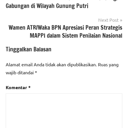
berita
jakarta
,
Gabungan di Wilayah Gunung Putri
nasional
#detasemen
perintis
,
polri
Next Post
#ibu
Wamen ATR/Waka BPN Apresiasi Peran Strategis
kota
MAPPI dalam Sistem Penilaian Nasional
jakarta
,
#Korsabhara
Tinggalkan Balasan
Baharkam
Polri
,
#mabes
Alamat email Anda tidak akan dipublikasikan.
Ruas yang
polri
,
wajib ditandai
*
#strong
point
Komentar
*
jakarta