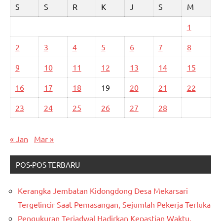
S
S
R
K
J
S
M
1
2
3
4
5
6
7
8
9
10
11
12
13
14
15
16
17
18
19
20
21
22
23
24
25
26
27
28
« Jan
Mar »
POS-POS TERBARU
Kerangka Jembatan Kidongdong Desa Mekarsari
Tergelincir Saat Pemasangan, Sejumlah Pekerja Terluka
Pengukuran Terjadwal Hadirkan Kepastian Waktu,