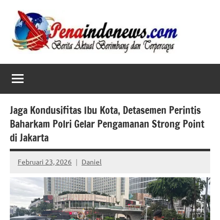
Skip
to
content
Jaga Kondusifitas Ibu Kota, Detasemen Perintis
Baharkam Polri Gelar Pengamanan Strong Point
di Jakarta
Februari 23, 2026
Daniel
No
comments