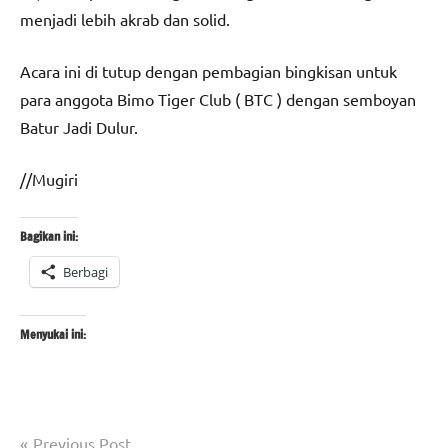
menjadi lebih akrab dan solid.
Acara ini di tutup dengan pembagian bingkisan untuk
para anggota Bimo Tiger Club ( BTC ) dengan semboyan
Batur Jadi Dulur.
//Mugiri
Bagikan ini:
Berbagi
Menyukai ini:
Navigasi
Tagged
Previous Post
Uncategorized