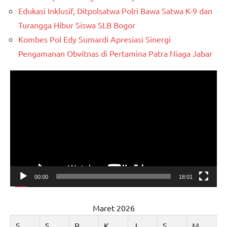
Edukasi Inklusif, Ditpolsatwa Polri Bawa Satwa K-9 dan
Turangga Hibur Siswa SLB Bogor
Kombes Pol Edy Sumardi Apresiasi Sinergi
Pengamanan Obvitnas di Pertamina Patra Niaga Jabar
Pemutar
Video
00:00
18:01
Maret 2026
S
S
R
K
J
S
M