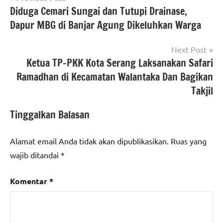
with
Diduga Cemari Sungai dan Tutupi Drainase,
pos
#
,
Dapur MBG di Banjar Agung Dikeluhkan Warga
#Berita
kabupaten
Next Post
Tangerang
,
Ketua TP-PKK Kota Serang Laksanakan Safari
#nasional
,
Ramadhan di Kecamatan Walantaka Dan Bagikan
#provinsi
Takjil
banten
Tinggalkan Balasan
Alamat email Anda tidak akan dipublikasikan.
Ruas yang
wajib ditandai
*
Komentar
*