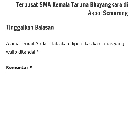
Terpusat SMA Kemala Taruna Bhayangkara di
#Korsabhara
Akpol Semarang
Baharkam
Polri
,
Tinggalkan Balasan
#patroli
dialogis
Alamat email Anda tidak akan dipublikasikan.
Ruas yang
wajib ditandai
*
Komentar
*