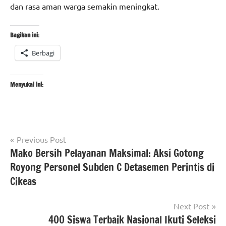
dan rasa aman warga semakin meningkat.
Bagikan ini:
Berbagi
Menyukai ini:
Navigasi
Tagged
Previous Post
#Berita
with
Mako Bersih Pelayanan Maksimal: Aksi Gotong
pos
jakarta
#berita
Royong Personel Subden C Detasemen Perintis di
berita
jakarta
,
Cikeas
nasional
#detasemen
perintis
,
polri
Next Post
#jakarta
400 Siswa Terbaik Nasional Ikuti Seleksi
selatan
,