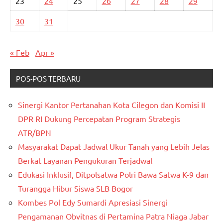
23
24
25
26
27
28
29
30
31
« Feb
Apr »
POS-POS TERBARU
Sinergi Kantor Pertanahan Kota Cilegon dan Komisi II
DPR RI Dukung Percepatan Program Strategis
ATR/BPN
Masyarakat Dapat Jadwal Ukur Tanah yang Lebih Jelas
Berkat Layanan Pengukuran Terjadwal
Edukasi Inklusif, Ditpolsatwa Polri Bawa Satwa K-9 dan
Turangga Hibur Siswa SLB Bogor
Kombes Pol Edy Sumardi Apresiasi Sinergi
Pengamanan Obvitnas di Pertamina Patra Niaga Jabar