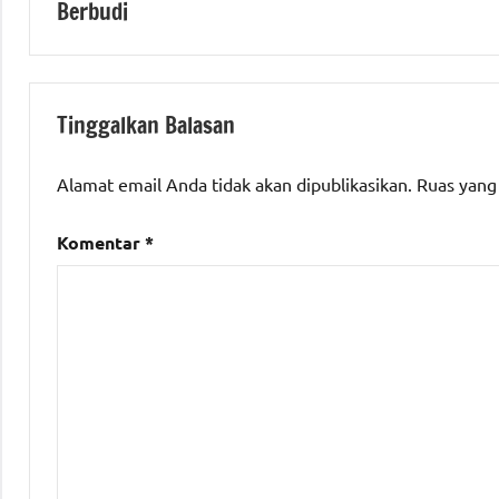
#MenujuPelayananKelasDunia
Berbudi
ATR/BPN RI
Tinggalkan Balasan
Alamat email Anda tidak akan dipublikasikan.
Ruas yang
Komentar
*