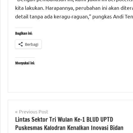
kita lakukan. Harapannya, perubahan ini akan dit
detail tanpa ada keragu-raguan,” pungkas Andi Ten
Bagikan ini:
Berbagi
Menyukai ini:
Tagged
#beritanasional
with
Navigasi
#Kementerian
Previous Post
#KementerianATRBPN
ATR/BPN
Lintas Sektor Tri Wulan Ke-1 BLUD UPTD
pos
#MelayaniProfesionalTerpercaya
Puskesmas Kalodran Kenalkan Inovasi Bidan
#MajuDanModern
#Kementerian