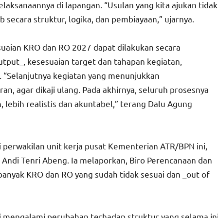
pelaksanaannya di lapangan. “Usulan yang kita ajukan tidak
ib secara struktur, logika, dan pembiayaan,” ujarnya.
uaian KRO dan RO 2027 dapat dilakukan secara
tput_, kesesuaian target dan tahapan kegiatan,
. “Selanjutnya kegiatan yang menunjukkan
ran, agar dikaji ulang. Pada akhirnya, seluruh prosesnya
 lebih realistis dan akuntabel,” terang Dalu Agung
 perwakilan unit kerja pusat Kementerian ATR/BPN ini,
, Andi Tenri Abeng. Ia melaporkan, Biro Perencanaan dan
banyak KRO dan RO yang sudah tidak sesuai dan _out of
si mengalami perubahan terhadap struktur yang selama in