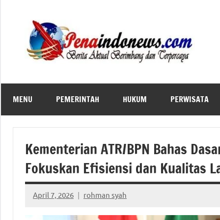
Skip
to
content
MENU
PEMERINTAH
HUKUM
PERWISATA
Kementerian ATR/BPN Bahas Dasa
Fokuskan Efisiensi dan Kualitas 
April 7, 2026
rohman syah
No
comments