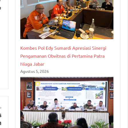
a
Kombes Pol Edy Sumardi Apresiasi Sinergi
Pengamanan Obvitnas di Pertamina Patra
Niaga Jabar
Agustus 5, 2026
s
n