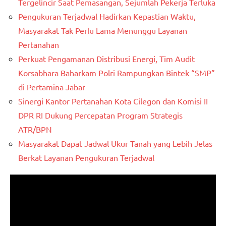
Tergelincir Saat Pemasangan, Sejumlah Pekerja Terluka
Pengukuran Terjadwal Hadirkan Kepastian Waktu,
Masyarakat Tak Perlu Lama Menunggu Layanan
Pertanahan
Perkuat Pengamanan Distribusi Energi, Tim Audit
Korsabhara Baharkam Polri Rampungkan Bintek “SMP”
di Pertamina Jabar
Sinergi Kantor Pertanahan Kota Cilegon dan Komisi II
DPR RI Dukung Percepatan Program Strategis
ATR/BPN
Masyarakat Dapat Jadwal Ukur Tanah yang Lebih Jelas
Berkat Layanan Pengukuran Terjadwal
Pemutar
Video