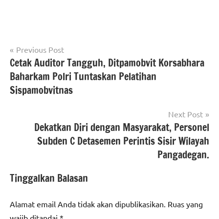
Navigasi
Tagged
Previous Post
#beritanasional
with
Cetak Auditor Tangguh, Ditpamobvit Korsabhara
pos
#Kementerian
#KementerianATRBPN
Baharkam Polri Tuntaskan Pelatihan
ATR/BPN
#MelayaniProfesionalTerpercaya
Sispamobvitnas
#MajuDanModern
#Kementerian
#MenujuPelayananKelasDunia
ATR/BPN RI
Next Post
Dekatkan Diri dengan Masyarakat, Personel
BPN
Subden C Detasemen Perintis Sisir Wilayah
Pangadegan.
Tinggalkan Balasan
Alamat email Anda tidak akan dipublikasikan.
Ruas yang
wajib ditandai
*