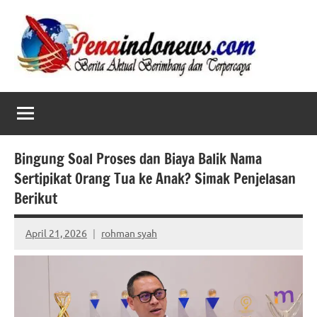
Skip
to
content
Bingung Soal Proses dan Biaya Balik Nama
Sertipikat Orang Tua ke Anak? Simak Penjelasan
Berikut
April 21, 2026
rohman syah
No
comments