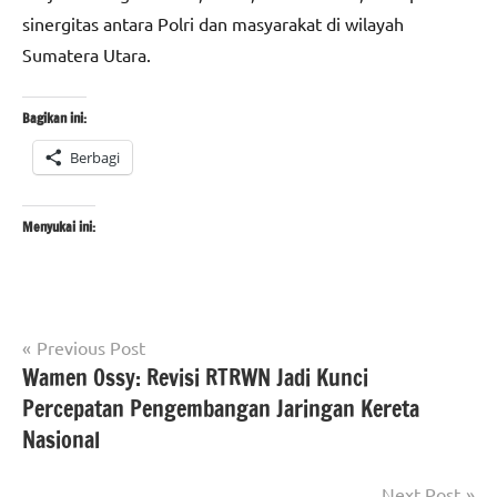
sinergitas antara Polri dan masyarakat di wilayah
Sumatera Utara.
Bagikan ini:
Berbagi
Menyukai ini:
Navigasi
Tagged
Previous Post
berita
with
Wamen Ossy: Revisi RTRWN Jadi Kunci
pos
nasional
#berita
Percepatan Pengembangan Jaringan Kereta
polri
medan
,
Nasional
#humas
mabes
Next Post