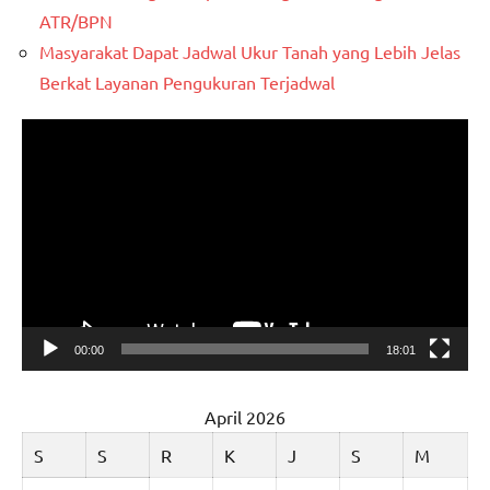
ATR/BPN
Masyarakat Dapat Jadwal Ukur Tanah yang Lebih Jelas
Berkat Layanan Pengukuran Terjadwal
Pemutar
Video
00:00
18:01
April 2026
S
S
R
K
J
S
M