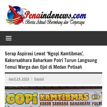
Skip
to
content
Serap Aspirasi Lewat ‘Ngopi Kamtibmas’,
Kakorsabhara Baharkam Polri Turun Langsung
Temui Warga dan Ojol di Medan Petisah
April 24, 2026
Daniel
No
comments