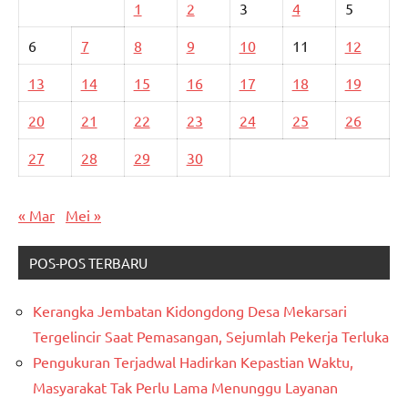
1
2
3
4
5
6
7
8
9
10
11
12
13
14
15
16
17
18
19
20
21
22
23
24
25
26
27
28
29
30
« Mar
Mei »
POS-POS TERBARU
Kerangka Jembatan Kidongdong Desa Mekarsari
Tergelincir Saat Pemasangan, Sejumlah Pekerja Terluka
Pengukuran Terjadwal Hadirkan Kepastian Waktu,
Masyarakat Tak Perlu Lama Menunggu Layanan