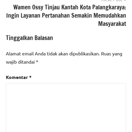
polri
,
Wamen Ossy Tinjau Kantah Kota Palangkaraya:
#Korsabhara
Ingin Layanan Pertanahan Semakin Memudahkan
Baharkam
Masyarakat
Polri
,
#mabes
Tinggalkan Balasan
polri
,
#ngopi
kamtibmas
Alamat email Anda tidak akan dipublikasikan.
Ruas yang
wajib ditandai
*
Komentar
*