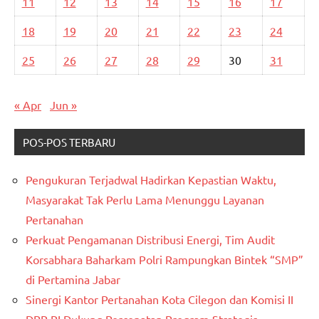
11
12
13
14
15
16
17
18
19
20
21
22
23
24
25
26
27
28
29
30
31
« Apr
Jun »
POS-POS TERBARU
Pengukuran Terjadwal Hadirkan Kepastian Waktu,
Masyarakat Tak Perlu Lama Menunggu Layanan
Pertanahan
Perkuat Pengamanan Distribusi Energi, Tim Audit
Korsabhara Baharkam Polri Rampungkan Bintek “SMP”
di Pertamina Jabar
Sinergi Kantor Pertanahan Kota Cilegon dan Komisi II