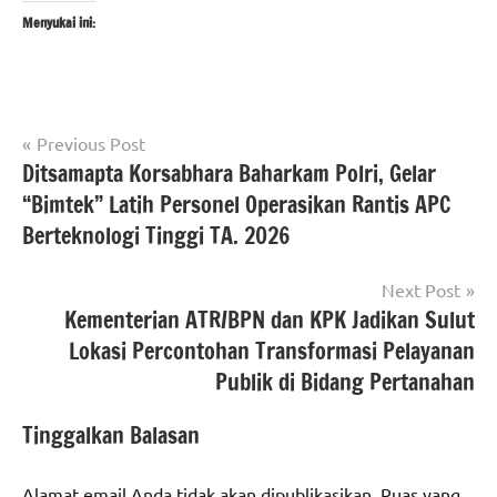
Menyukai ini:
Navigasi
Tagged
Previous Post
#beritanasional
with
Ditsamapta Korsabhara Baharkam Polri, Gelar
pos
berita
#beritakotaserang
,
“Bimtek” Latih Personel Operasikan Rantis APC
banten
#beritaNasional
,
Berteknologi Tinggi TA. 2026
#SMSIbanten
,
Berita
#smsikotaserang
kota
Next Post
serang
Kementerian ATR/BPN dan KPK Jadikan Sulut
Lokasi Percontohan Transformasi Pelayanan
berita
Publik di Bidang Pertanahan
nasional
Tinggalkan Balasan
Alamat email Anda tidak akan dipublikasikan.
Ruas yang