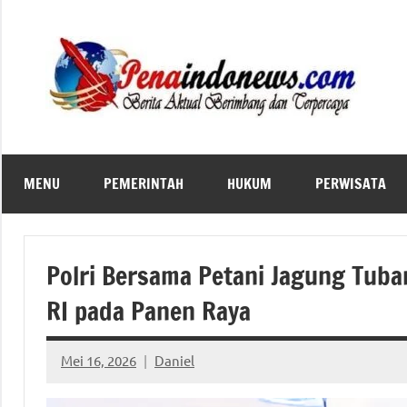
Skip
to
content
MENU
PEMERINTAH
HUKUM
PERWISATA
Polri Bersama Petani Jagung Tuba
RI pada Panen Raya
Mei 16, 2026
Daniel
No
comments