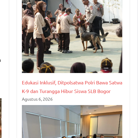
a
Edukasi Inklusif, Ditpolsatwa Polri Bawa Satwa
K-9 dan Turangga Hibur Siswa SLB Bogor
Agustus 6, 2026