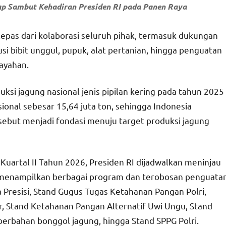
ap Sambut Kehadiran Presiden RI pada Panen Raya
lepas dari kolaborasi seluruh pihak, termasuk dukungan
si bibit unggul, pupuk, alat pertanian, hingga penguatan
layahan.
uksi jagung nasional jenis pipilan kering pada tahun 2025
onal sebesar 15,64 juta ton, sehingga Indonesia
rsebut menjadi fondasi menuju target produksi jagung
uartal II Tahun 2026, Presiden RI dijadwalkan meninjau
g menampilkan berbagai program dan terobosan penguata
 Presisi, Stand Gugus Tugas Ketahanan Pangan Polri,
 Stand Ketahanan Pangan Alternatif Uwi Ungu, Stand
erbahan bonggol jagung, hingga Stand SPPG Polri.