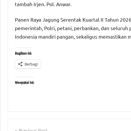
tambah Irjen. Pol. Anwar.
Panen Raya Jagung Serentak Kuartal II Tahun 2026
pemerintah, Polri, petani, perbankan, dan selu
Indonesia mandiri pangan, sekaligus memastikan
Bagikan ini:
Berbagi
Menyukai ini:
Tagged
berita
with
jawa
Navigasi
Previous Post
#Desa