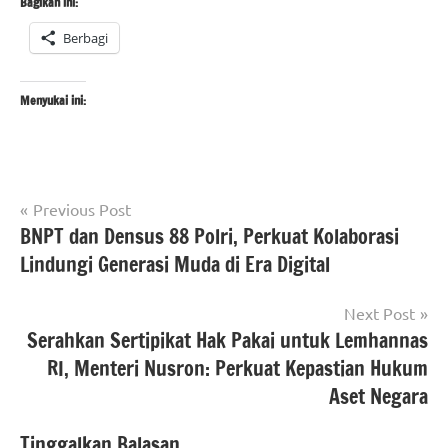
Bagikan ini:
Berbagi
Menyukai ini:
Navigasi
Tagged
Previous Post
berita
with
BNPT dan Densus 88 Polri, Perkuat Kolaborasi
pos
banten
#desa
Lindungi Generasi Muda di Era Digital
berita
pelawad
,
nasional
#kabupaten
Next Post
serang
,
Serahkan Sertipikat Hak Pakai untuk Lemhannas
Kodim
#kampung
0602/serang
RI, Menteri Nusron: Perkuat Kepastian Hukum
pancasila
,
Aset Negara
#kecamatan
ciruas
,
Tinggalkan Balasan
#kodim