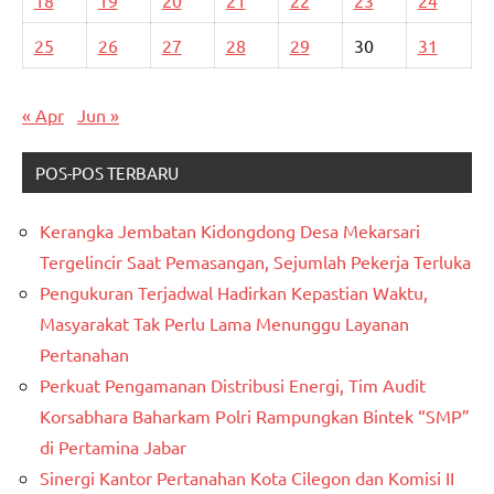
18
19
20
21
22
23
24
25
26
27
28
29
30
31
« Apr
Jun »
POS-POS TERBARU
Kerangka Jembatan Kidongdong Desa Mekarsari
Tergelincir Saat Pemasangan, Sejumlah Pekerja Terluka
Pengukuran Terjadwal Hadirkan Kepastian Waktu,
Masyarakat Tak Perlu Lama Menunggu Layanan
Pertanahan
Perkuat Pengamanan Distribusi Energi, Tim Audit
Korsabhara Baharkam Polri Rampungkan Bintek “SMP”
di Pertamina Jabar
Sinergi Kantor Pertanahan Kota Cilegon dan Komisi II