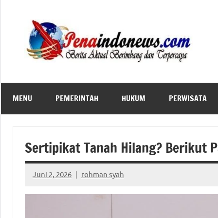
Skip
to
content
MENU
PEMERINTAH
HUKUM
PERWISATA
Sertipikat Tanah Hilang? Berikut
Juni 2, 2026
rohman syah
No
comments