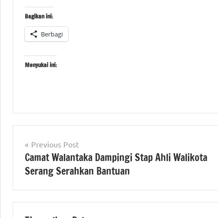
Bagikan ini:
Berbagi
Menyukai ini:
Tagged
#beritanasional
with
Navigasi
#Kementerian
Previous Post
#KementerianATRBPN
ATR/BPN
Camat Walantaka Dampingi Stap Ahli Walikota
pos
#MelayaniProfesionalTerpercaya
Serang Serahkan Bantuan
#MajuDanModern
#Kementerian
#MenujuPelayananKelasDunia
ATR/BPN RI