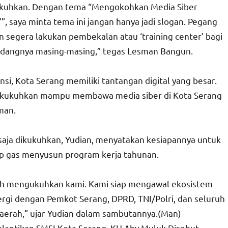
 kukuhkan. Dengan tema “Mengokohkan Media Siber
'”, saya minta tema ini jangan hanya jadi slogan. Pegang
n segera lakukan pembekalan atau ‘training center’ bagi
idangnya masing-masing,” tegas Lesman Bangun.
i, Kota Serang memiliki tantangan digital yang besar.
 dikukuhkan mampu membawa media siber di Kota Serang
man.
saja dikukuhkan, Yudian, menyatakan kesiapannya untuk
p gas menyusun program kerja tahunan.
lah mengukuhkan kami. Kami siap mengawal ekosistem
nergi dengan Pemkot Serang, DPRD, TNI/Polri, dan seluruh
aerah,” ujar Yudian dalam sambutannya.(Man)
elantikan SMSI Kota Serang, KH Aby Muluk Disebut