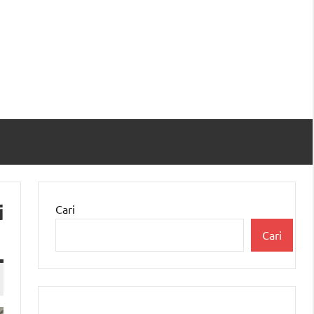
i
Cari
Cari