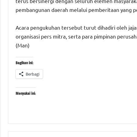
terus bersinergi dengan seluruh elemen masyara
pembangunan daerah melalui pemberitaan yang posit
Acara pengukuhan tersebut turut dihadiri oleh ja
organisasi pers mitra, serta para pimpinan perusa
(Man)
Bagikan ini:
Berbagi
Menyukai ini:
Tagged
#beritanasional
with