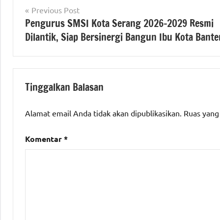
Navigasi
berita
Previous Post
#beritabanten
,
banten
Pengurus SMSI Kota Serang 2026-2029 Resmi
pos
#beritakotaserang
,
Dilantik, Siap Bersinergi Bangun Ibu Kota Bante
#beritaNasional
,
Berita
#SMSIbanten
,
kota
#smsikotaserang
serang
berita
Tinggalkan Balasan
nasional
Alamat email Anda tidak akan dipublikasikan.
Ruas yang
SMSI
Komentar
*