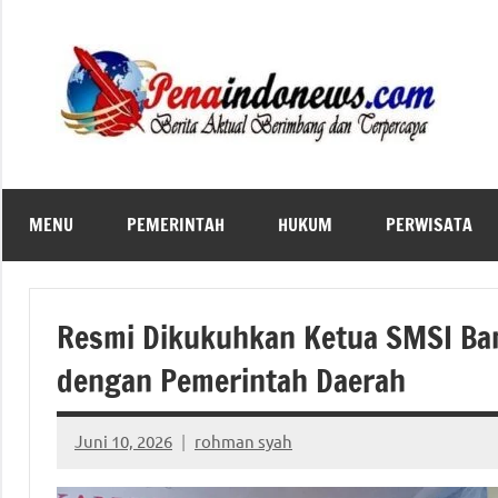
Skip
to
content
MENU
PEMERINTAH
HUKUM
PERWISATA
Resmi Dikukuhkan Ketua SMSI Ban
dengan Pemerintah Daerah
Juni 10, 2026
rohman syah
No
comments