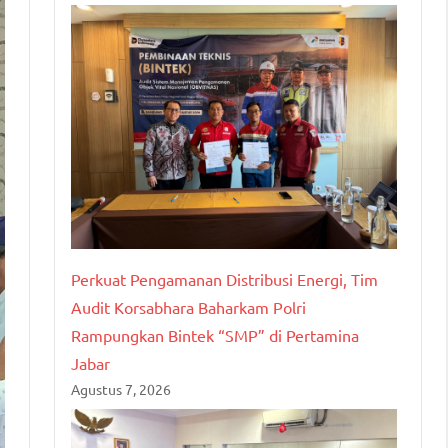
Perkuat Pengamanan Distribusi Energi, Tim
Audit Korsabhara Baharkam Polri
Rampungkan Bintek “SMP” di Pertamina
Jabar
Agustus 7, 2026