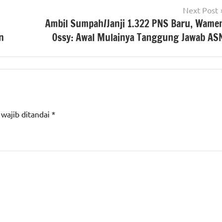
Next Post
Ambil Sumpah/Janji 1.322 PNS Baru, Wame
n
Ossy: Awal Mulainya Tanggung Jawab AS
 wajib ditandai
*