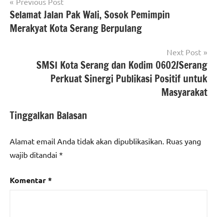
Navigasi
Tagged
Previous Post
#beritabanten
with
Selamat Jalan Pak Wali, Sosok Pemimpin
pos
#beritanasional
#desa
Merakyat Kota Serang Berpulang
gunungsari
,
#kabupaten
Next Post
serang
,
SMSI Kota Serang dan Kodim 0602/Serang
#Kecamatan
Perkuat Sinergi Publikasi Positif untuk
Gunungsari
,
Masyarakat
#khatam
alquran
Tinggalkan Balasan
Alamat email Anda tidak akan dipublikasikan.
Ruas yang
wajib ditandai
*
Komentar
*