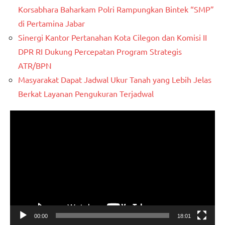
Korsabhara Baharkam Polri Rampungkan Bintek “SMP”
di Pertamina Jabar
Sinergi Kantor Pertanahan Kota Cilegon dan Komisi II
DPR RI Dukung Percepatan Program Strategis
ATR/BPN
Masyarakat Dapat Jadwal Ukur Tanah yang Lebih Jelas
Berkat Layanan Pengukuran Terjadwal
Pemutar
Video
00:00
18:01