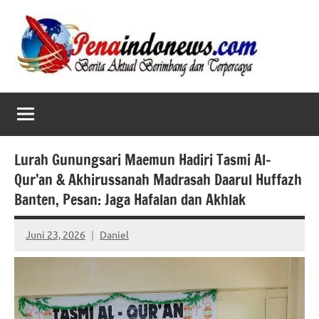
Skip
to
content
Lurah Gunungsari Maemun Hadiri Tasmi Al-
Qur’an & Akhirussanah Madrasah Daarul Huffazh
Banten, Pesan: Jaga Hafalan dan Akhlak
Juni 23, 2026
Daniel
No
comments