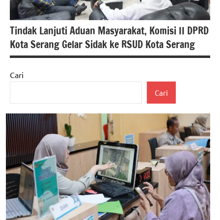
Tindak Lanjuti Aduan Masyarakat, Komisi II DPRD
Kota Serang Gelar Sidak ke RSUD Kota Serang
Cari
#berita
Cari
nasional
#beritabanten
#DPRD
kota
serang
#dprdkotaserang