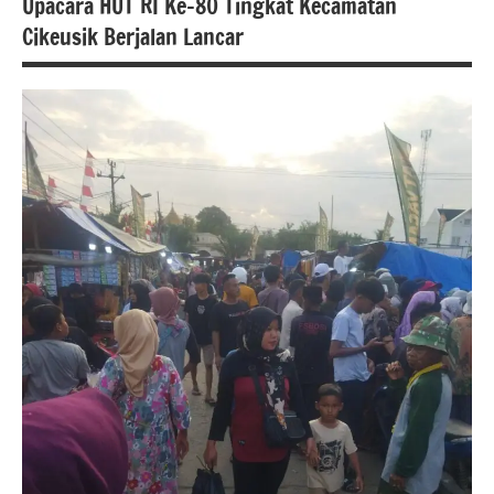
Upacara HUT RI Ke-80 Tingkat Kecamatan
Cikeusik Berjalan Lancar
#berita
Pandeglang
berita
banten
berita
nasional