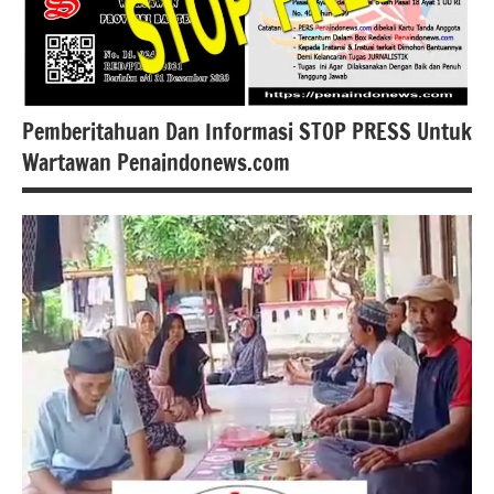
Pemberitahuan Dan Informasi STOP PRESS Untuk
Wartawan Penaindonews.com
#berita
kabupaten
Tangerang
#berita
Pandeglang
berita
banten
Berita