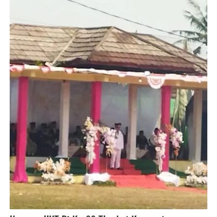
#berita
Pandeglang
berita
banten
berita
nasional