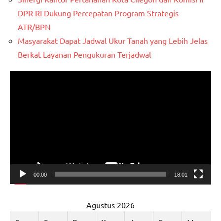
DPR RI Dukung Percepatan Program Strategis
ATR/BPN
Masyarakat Dapat Jadwal Ukur Tanah yang Lebih Jelas
Berkat Layanan Pengukuran Terjadwal
Pemutar
Video
00:00
18:01
Agustus 2026