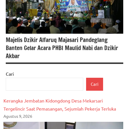
berita
banten
berita
nasional
Majelis Dzikir Alfaruq Majasari Pandeglang
Banten Gelar Acara PHBI Maulid Nabi dan Dzikir
Akbar
Cari
#berita
Cari
Pandeglang
berita
Kerangka Jembatan Kidongdong Desa Mekarsari
banten
Tergelincir Saat Pemasangan, Sejumlah Pekerja Terluka
berita
Agustus 9, 2026
nasional