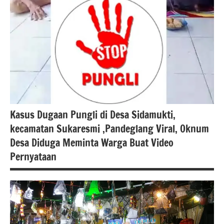
kabupaten
serang
Berita
kota
serang
Kasus Dugaan Pungli di Desa Sidamukti,
kecamatan Sukaresmi ,Pandeglang Viral, Oknum
Desa Diduga Meminta Warga Buat Video
Pernyataan
#berita
Pandeglang