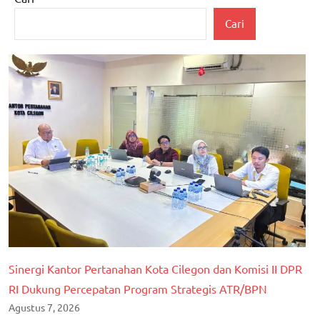
berita
Cari
banten
berita
kita
serang
berita
nasional
BLTDD
Hukum
dan
Kriminal
kabupaten
serang
Sinergi Kantor Pertanahan Kota Cilegon dan Komisi II DPR
RI Dukung Percepatan Program Strategis ATR/BPN
polri
Agustus 7, 2026