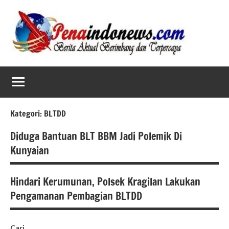
Skip
to
content
Kategori:
BLTDD
Diduga Bantuan BLT BBM Jadi Polemik Di
Kunyaian
Hindari Kerumunan, Polsek Kragilan Lakukan
BLTDD
Pengamanan Pembagian BLTDD
Cari