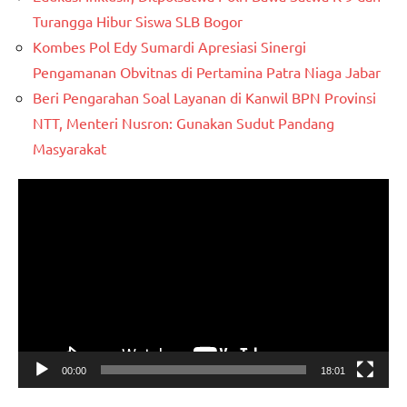
Turangga Hibur Siswa SLB Bogor
Kombes Pol Edy Sumardi Apresiasi Sinergi
Pengamanan Obvitnas di Pertamina Patra Niaga Jabar
Beri Pengarahan Soal Layanan di Kanwil BPN Provinsi
NTT, Menteri Nusron: Gunakan Sudut Pandang
Masyarakat
Pemutar
Video
00:00
18:01