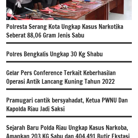
Polresta Serang Kota Ungkap Kasus Narkotika
Seberat 88,06 Gram Jenis Sabu
Polres Bengkalis Ungkap 30 Kg Shabu
berita
banten
Gelar Pers Conference Terkait Keberhasilan
berita
berita
Operasi Antik Lancang Kuning Tahun 2022
nasional
nasional
Berita
Hukum
Pramugari cantik bersyahadat, Ketua PWNU Dan
Riau
dan
Berita
Kapolda Riau Jadi Saksi
Kriminal
Riau
Hukum
dan
Polda
Hukum
Sejarah Baru Polda Riau Ungkap Kasus Narkoba,
Kriminal
Banten
dan
agama
Amankan 203 KG Sabu dan 404.491 Butir Ekstasi
Kriminal