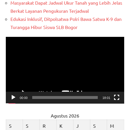
Masyarakat Dapat Jadwal Ukur Tanah yang Lebih Jelas
Berkat Layanan Pengukuran Terjadwal
Edukasi Inklusif, Ditpolsatwa Polri Bawa Satwa K-9 dan
Turangga Hibur Siswa SLB Bogor
Pemutar
Video
00:00
18:01
Agustus 2026
S
S
R
K
J
S
M