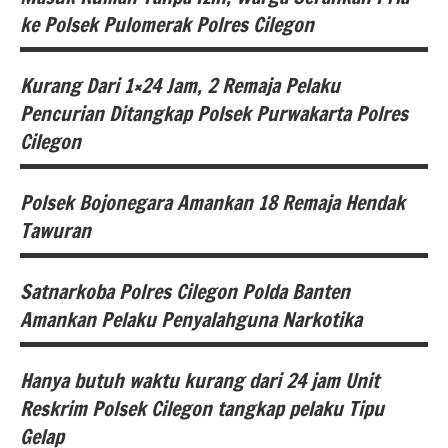
nasional
berita
ke Polsek Pulomerak Polres Cilegon
banten
cilegon
berita
Kurang Dari 1×24 Jam, 2 Remaja Pelaku
Polda
nasional
berita
Banten
Pencurian Ditangkap Polsek Purwakarta Polres
banten
Hukum
Cilegon
polres
dan
berita
cilegon
Kriminal
nasional
Polsek Bojonegara Amankan 18 Remaja Hendak
berita
Polda
cilegon
Tawuran
banten
Banten
Hukum
berita
polres
dan
Satnarkoba Polres Cilegon Polda Banten
nasional
berita
cilegon
Kriminal
Amankan Pelaku Penyalahguna Narkotika
banten
Hukum
Polda
dan
berita
Banten
Hanya butuh waktu kurang dari 24 jam Unit
Kriminal
nasional
berita
Reskrim Polsek Cilegon tangkap pelaku Tipu
polres
banten
Polda
Hukum
Gelap
cilegon