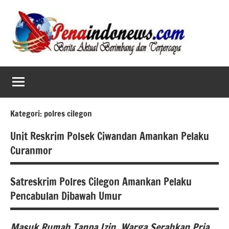
Skip
to
content
Kategori:
polres cilegon
Unit Reskrim Polsek Ciwandan Amankan Pelaku
Curanmor
Satreskrim Polres Cilegon Amankan Pelaku
berita
Pencabulan Dibawah Umur
banten
berita
Masuk Rumah Tanpa Izin, Warga Serahkan Pria