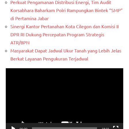
Perkuat Pengamanan Distribusi Energi, Tim Audit
Korsabhara Baharkam Polri Rampungkan Bintek “SMP”
di Pertamina Jabar
Sinergi Kantor Pertanahan Kota Cilegon dan Komisi II
DPR RI Dukung Percepatan Program Strategis
ATR/BPN
Masyarakat Dapat Jadwal Ukur Tanah yang Lebih Jelas
Berkat Layanan Pengukuran Terjadwal
Pemutar
Video
00:00
18:01