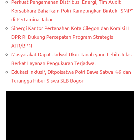
Perkuat Pengamanan Distribusi Energi, Tim Audit
Korsabhara Baharkam Polri Rampungkan Bintek “SMP”
di Pertamina Jabar
Sinergi Kantor Pertanahan Kota Cilegon dan Komisi II
DPR RI Dukung Percepatan Program Strategis
ATR/BPN
Masyarakat Dapat Jadwal Ukur Tanah yang Lebih Jelas
Berkat Layanan Pengukuran Terjadwal
Edukasi Inklusif, Ditpolsatwa Polri Bawa Satwa K-9 dan
Turangga Hibur Siswa SLB Bogor
Pemutar
Video