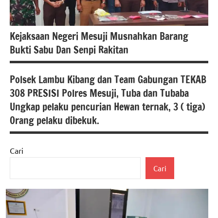
Kejaksaan Negeri Mesuji Musnahkan Barang
Bukti Sabu Dan Senpi Rakitan
Polsek Lambu Kibang dan Team Gabungan TEKAB
Berita
308 PRESISI Polres Mesuji, Tuba dan Tubaba
lampung
Ungkap pelaku pencurian Hewan ternak, 3 ( tiga)
Hukum
Orang pelaku dibekuk.
dan
Kriminal
Cari
Berita
pemerintah
Cari
lampung
Polda
Hukum
Lampung
dan
polres
Kriminal
mesuji