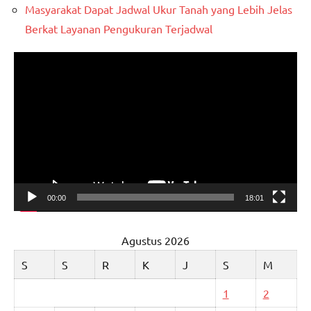
Masyarakat Dapat Jadwal Ukur Tanah yang Lebih Jelas
Berkat Layanan Pengukuran Terjadwal
Pemutar
Video
00:00
18:01
Agustus 2026
S
S
R
K
J
S
M
1
2