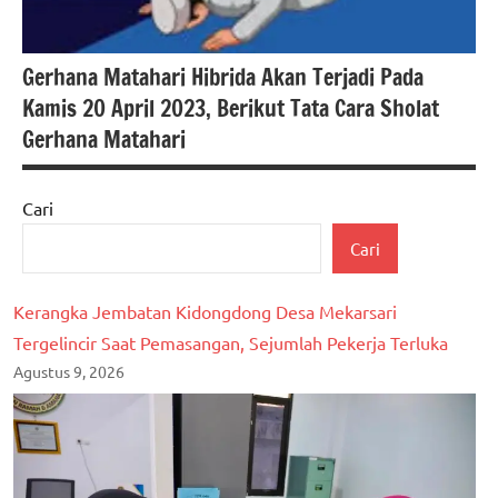
Gerhana Matahari Hibrida Akan Terjadi Pada
Kamis 20 April 2023, Berikut Tata Cara Sholat
Gerhana Matahari
Cari
Agama
Cari
Islam
Berita
Kerangka Jembatan Kidongdong Desa Mekarsari
lampung
Tergelincir Saat Pemasangan, Sejumlah Pekerja Terluka
berita
Agustus 9, 2026
nasional
Sholat
gerhana
matahari