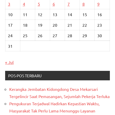
3
4
5
6
7
8
9
10
11
12
13
14
15
16
17
18
19
20
21
22
23
24
25
26
27
28
29
30
31
« Jul
POS-POS TERBARU
Kerangka Jembatan Kidongdong Desa Mekarsari
Tergelincir Saat Pemasangan, Sejumlah Pekerja Terluka
Pengukuran Terjadwal Hadirkan Kepastian Waktu,
Masyarakat Tak Perlu Lama Menunggu Layanan