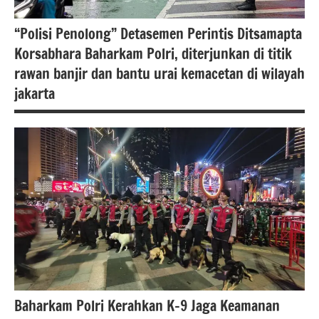
“Polisi Penolong” Detasemen Perintis Ditsamapta
Korsabhara Baharkam Polri, diterjunkan di titik
rawan banjir dan bantu urai kemacetan di wilayah
jakarta
#Berita
jakarta
berita
nasional
polri
Baharkam Polri Kerahkan K-9 Jaga Keamanan