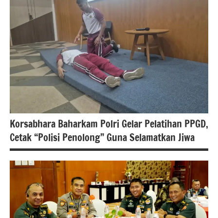
berita
nasional
Korsabhara Baharkam Polri Gelar Pelatihan PPGD,
Cetak “Polisi Penolong” Guna Selamatkan Jiwa
#Berita
jakarta
berita
nasional