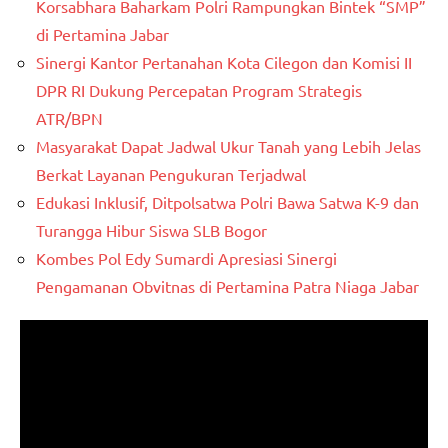
Korsabhara Baharkam Polri Rampungkan Bintek “SMP”
di Pertamina Jabar
Sinergi Kantor Pertanahan Kota Cilegon dan Komisi II
DPR RI Dukung Percepatan Program Strategis
ATR/BPN
Masyarakat Dapat Jadwal Ukur Tanah yang Lebih Jelas
Berkat Layanan Pengukuran Terjadwal
Edukasi Inklusif, Ditpolsatwa Polri Bawa Satwa K-9 dan
Turangga Hibur Siswa SLB Bogor
Kombes Pol Edy Sumardi Apresiasi Sinergi
Pengamanan Obvitnas di Pertamina Patra Niaga Jabar
Pemutar
Video