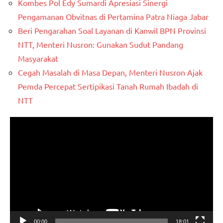
Kombes Pol Edy Sumardi Apresiasi Sinergi
Pengamanan Obvitnas di Pertamina Patra Niaga Jabar
Beri Pengarahan Soal Layanan di Kanwil BPN Provinsi
NTT, Menteri Nusron: Gunakan Sudut Pandang
Masyarakat
Cegah Masalah di Masa Depan, Menteri Nusron Ajak
Pemda Percepat Sertipikasi Tanah Rumah Ibadah di
NTT
Pemutar
Video
00:00
18:01