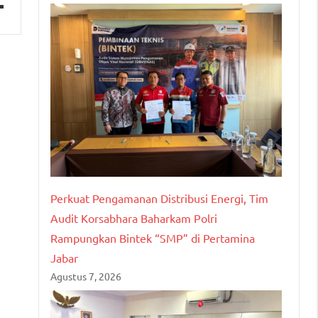
Perkuat Pengamanan Distribusi Energi, Tim
Audit Korsabhara Baharkam Polri
Rampungkan Bintek “SMP” di Pertamina
Jabar
Agustus 7, 2026