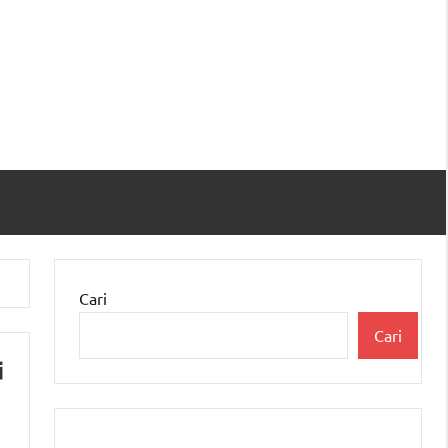
Cari
Cari
i