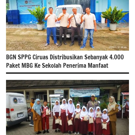
banten
Berita
kota
serang
berita
nasional
BGN SPPG Ciruas Distribusikan Sebanyak 4.000
Paket MBG Ke Sekolah Penerima Manfaat
berita
banten
Berita
kabupaten
serang
berita