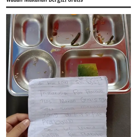
berita
banten
Berita
kecamatan
Cipocok
jaya
Berita
kota
serang
berita
nasional