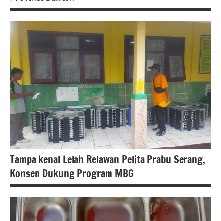
serang
berita
berita
nasional
banten
Berita
kota
serang
berita
nasional
Tampa kenal Lelah Relawan Pelita Prabu Serang,
Konsen Dukung Program MBG
berita