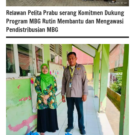
nasional
Relawan Pelita Prabu serang Komitmen Dukung
Uncategorized
Program MBG Rutin Membantu dan Mengawasi
Pendistribusian MBG
berita
banten
Berita
kota
serang
berita
nasional