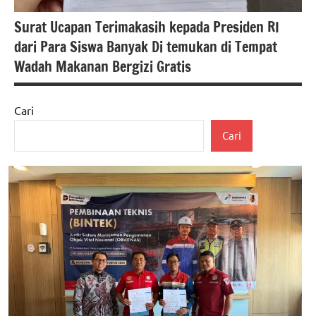
Surat Ucapan Terimakasih kepada Presiden RI
dari Para Siswa Banyak Di temukan di Tempat
Wadah Makanan Bergizi Gratis
Cari
berita
Cari
banten
Berita
kota
serang
berita
nasional