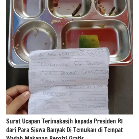
banten
Berita
kota
serang
berita
nasional
Surat Ucapan Terimakasih kepada Presiden RI
dari Para Siswa Banyak Di Temukan di Tempat
Wadah Makanan Bergizi Gratis