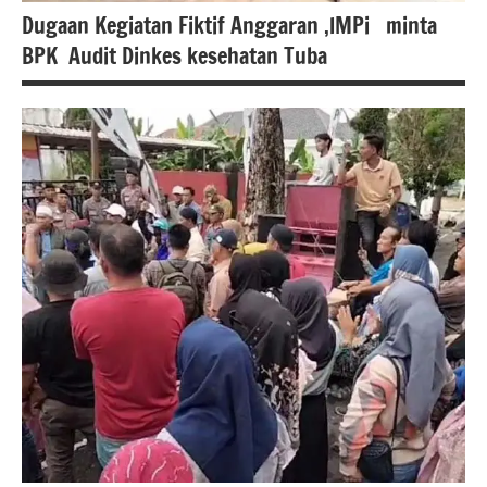
Dugaan Kegiatan Fiktif Anggaran ,lMPi minta
BPK Audit Dinkes kesehatan Tuba
Berita
lampung
berita
nasional
Berita
tulang
bawang