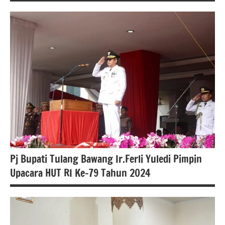
Berita
lampung
berita
nasional
Berita
tulang
bawang
Pj Bupati Tulang Bawang Ir.Ferli Yuledi Pimpin
Upacara HUT RI Ke-79 Tahun 2024
Berita
lampung