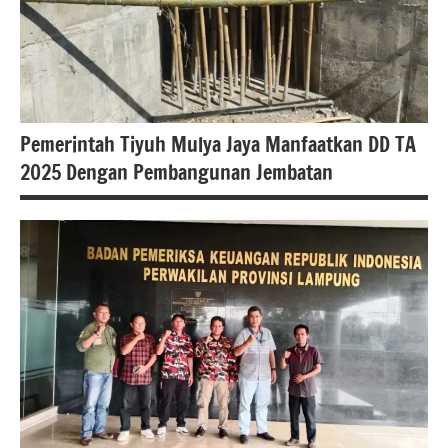
Berita
tulang
bawang
Pemerintah Tiyuh Mulya Jaya Manfaatkan DD TA
2025 Dengan Pembangunan Jembatan
Berita
lampung
berita
nasional
Berita
tulang
bawang