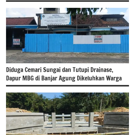
#beritanasional
Berita
lampung
Berita
tulang
bawang
Diduga Cemari Sungai dan Tutupi Drainase,
Dapur MBG di Banjar Agung Dikeluhkan Warga
Berita
lampung
berita
nasional