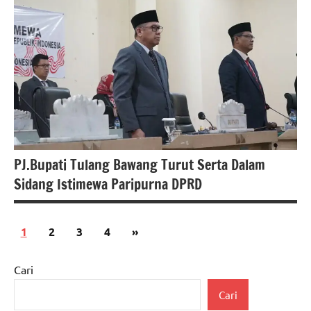
berita
nasional
Berita
tulang
bawang
PJ.Bupati Tulang Bawang Turut Serta Dalam
Sidang Istimewa Paripurna DPRD
Paginasi
Next
1
2
3
4
»
Berita
pos
Posts
lampung
Cari
berita
Cari
nasional