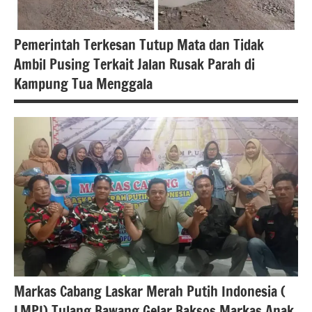
Pemerintah Terkesan Tutup Mata dan Tidak
Ambil Pusing Terkait Jalan Rusak Parah di
Kampung Tua Menggala
Berita
lampung
berita
nasional
Berita
tulang
bawang
Markas Cabang Laskar Merah Putih Indonesia (
LMPI) Tulang Bawang Gelar Baksos Markas Anak