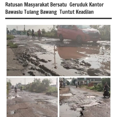
Ratusan Masyarakat Bersatu Geruduk Kantor
Bawaslu Tulang Bawang Tuntut Keadilan
Berita
lampung
berita
nasional
Berita
tulang
bawang