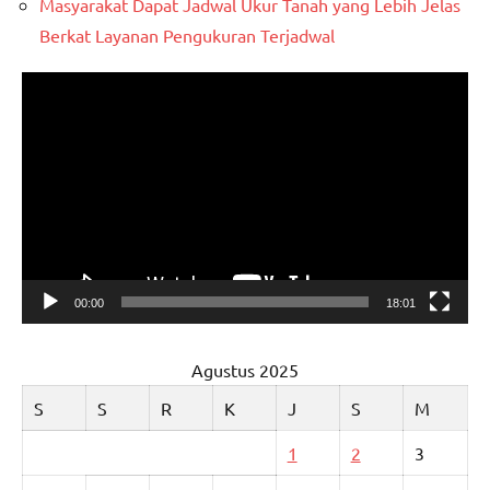
Masyarakat Dapat Jadwal Ukur Tanah yang Lebih Jelas
Berkat Layanan Pengukuran Terjadwal
Pemutar
Video
00:00
18:01
Agustus 2025
S
S
R
K
J
S
M
1
2
3