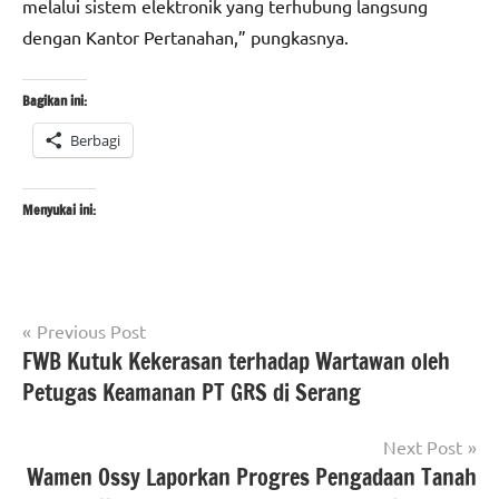
melalui sistem elektronik yang terhubung langsung
dengan Kantor Pertanahan,” pungkasnya.
Bagikan ini:
Berbagi
Menyukai ini:
Navigasi
Tagged
Previous Post
#Kementerian
with
FWB Kutuk Kekerasan terhadap Wartawan oleh
pos
ATR/BPN
#beritakementrianatrbpnri
,
Petugas Keamanan PT GRS di Serang
#Kementerian
#beritaNasional
,
ATR/BPN RI
#kementerianatrbpnri
Next Post
Wamen Ossy Laporkan Progres Pengadaan Tanah
berita