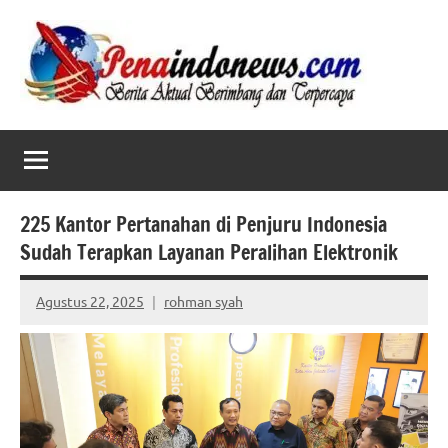
Skip
to
content
225 Kantor Pertanahan di Penjuru Indonesia
Sudah Terapkan Layanan Peralihan Elektronik
Agustus 22, 2025
rohman syah
No
comments