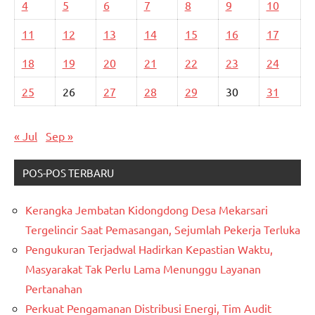
4
5
6
7
8
9
10
11
12
13
14
15
16
17
18
19
20
21
22
23
24
25
26
27
28
29
30
31
« Jul
Sep »
POS-POS TERBARU
Kerangka Jembatan Kidongdong Desa Mekarsari
Tergelincir Saat Pemasangan, Sejumlah Pekerja Terluka
Pengukuran Terjadwal Hadirkan Kepastian Waktu,
Masyarakat Tak Perlu Lama Menunggu Layanan
Pertanahan
Perkuat Pengamanan Distribusi Energi, Tim Audit