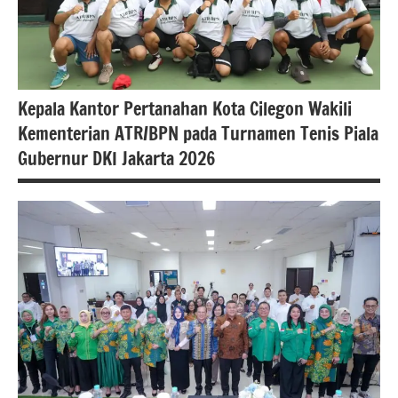
#kementerianatrbpn
#kementerianatrbpnri
Kepala Kantor Pertanahan Kota Cilegon Wakili
Kementerian ATR/BPN pada Turnamen Tenis Piala
Gubernur DKI Jakarta 2026
#atrbpn
#berita
nasional
#BPN
Cilegon
#Kementerian
ATR/BPN