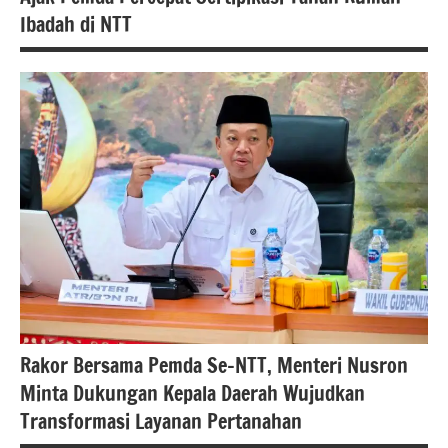
Ibadah di NTT
#atrbpn
#Kementerian
ATR/BPN
#Kementerian
ATR/BPN RI
#Kementerian
Atrbpnri
#kementerianatrbpn
Berita
Rakor Bersama Pemda Se-NTT, Menteri Nusron
Kementerianatrabpnri
Minta Dukungan Kepala Daerah Wujudkan
Transformasi Layanan Pertanahan