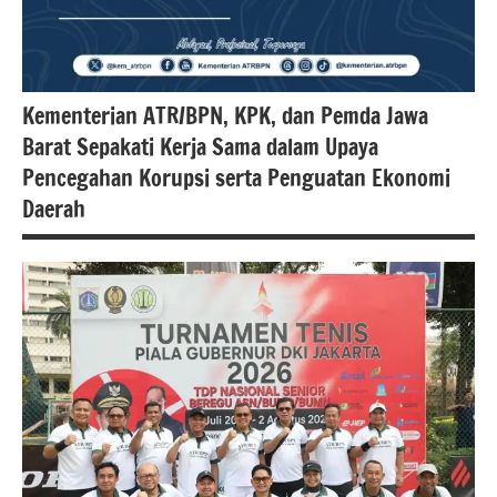
Kementerian ATR/BPN, KPK, dan Pemda Jawa
Barat Sepakati Kerja Sama dalam Upaya
Pencegahan Korupsi serta Penguatan Ekonomi
Daerah
#atrbpn
#Kementerian
ATR/BPN
#Kementerian
ATR/BPN RI
#Kementerian
Atrbpnri