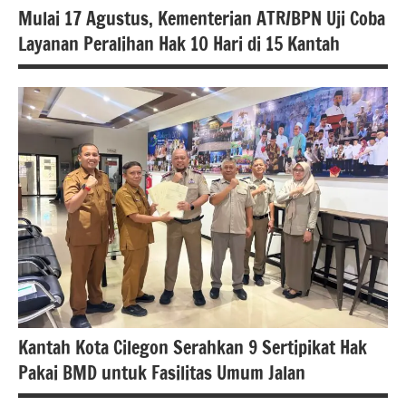
#kementerianatrbpn
Mulai 17 Agustus, Kementerian ATR/BPN Uji Coba
Layanan Peralihan Hak 10 Hari di 15 Kantah
#kementerianatrbpnri
#atrbpn
#beritanasional
#Kementerian
ATR/BPN
#Kementerian
ATR/BPN RI
#Kementerian
Atrbpnri
Kantah Kota Cilegon Serahkan 9 Sertipikat Hak
#kementerianatrbpn
Pakai BMD untuk Fasilitas Umum Jalan
#kementerianatrbpnri