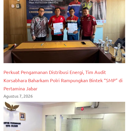
Atrbpnri
#kementerianatrbpn
#kementerianatrbpnri
Perkuat Pengamanan Distribusi Energi, Tim Audit
Korsabhara Baharkam Polri Rampungkan Bintek “SMP” di
Pertamina Jabar
Agustus 7, 2026