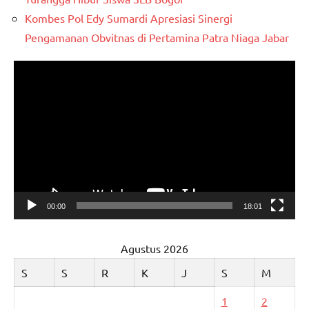
Kombes Pol Edy Sumardi Apresiasi Sinergi
Pengamanan Obvitnas di Pertamina Patra Niaga Jabar
Pemutar
Video
00:00
18:01
Agustus 2026
S
S
R
K
J
S
M
1
2