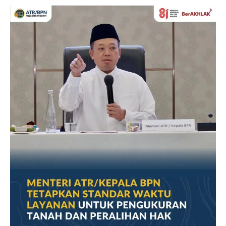
#berita
nasional
#Kementerian
ATR/BPN
#Kementerian
ATR/BPN RI
#Kementerian
Atrbpnri
Berita
Cilegon
BPN
BPN
kota
Cilegon