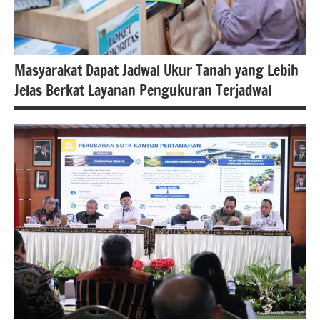
Masyarakat Dapat Jadwal Ukur Tanah yang Lebih
Jelas Berkat Layanan Pengukuran Terjadwal
#atrbpn
#berita
nasional
#Kementerian
ATR/BPN
#Kementerian
ATR/BPN RI
#Kementerian
Atrbpnri