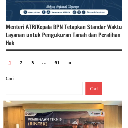
Menteri ATR/Kepala BPN Tetapkan Standar Waktu
Layanan untuk Pengukuran Tanah dan Peralihan
Hak
Paginasi
Next
1
2
3
…
91
»
#atrbpn
pos
Posts
#berita
Cari
nasional
Cari
#Kementerian
ATR/BPN
#Kementerian
ATR/BPN RI
#Kementerian