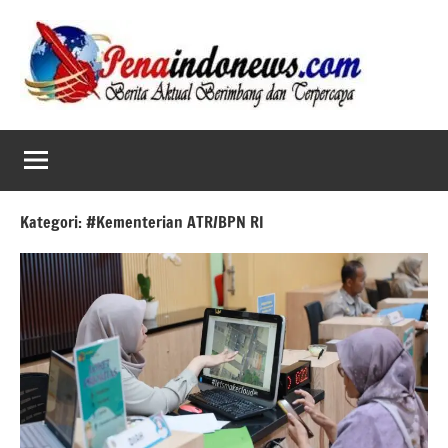
Skip
to
content
Kategori:
#Kementerian ATR/BPN RI