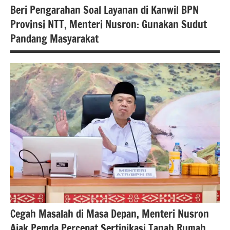
Beri Pengarahan Soal Layanan di Kanwil BPN
#kementerianatrbpn
Provinsi NTT, Menteri Nusron: Gunakan Sudut
Pandang Masyarakat
berita
nasional
#atrbpn
#kementarianatrbpn
#Kementerian
ATR/BPN RI
#Kementerian
Atrbpnri
Berita
Kementerianatrabpnri
Cegah Masalah di Masa Depan, Menteri Nusron
Ajak Pemda Percepat Sertipikasi Tanah Rumah