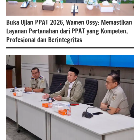
#Kementerian
ATR/BPN RI
Buka Ujian PPAT 2026, Wamen Ossy: Memastikan
#Kementerian
Layanan Pertanahan dari PPAT yang Kompeten,
Atrbpnri
Profesional dan Berintegritas
#atrbpn
#beritanasional
#Kementerian
ATR/BPN
#Kementerian
ATR/BPN RI
#Kementerian
Atrbpnri