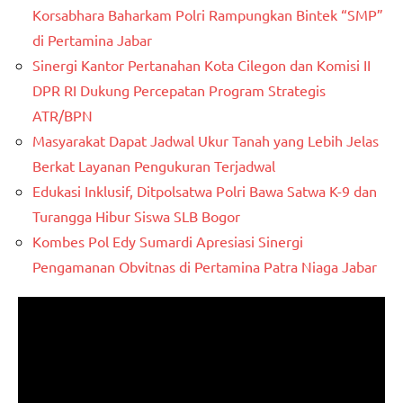
Korsabhara Baharkam Polri Rampungkan Bintek “SMP”
di Pertamina Jabar
Sinergi Kantor Pertanahan Kota Cilegon dan Komisi II
DPR RI Dukung Percepatan Program Strategis
ATR/BPN
Masyarakat Dapat Jadwal Ukur Tanah yang Lebih Jelas
Berkat Layanan Pengukuran Terjadwal
Edukasi Inklusif, Ditpolsatwa Polri Bawa Satwa K-9 dan
Turangga Hibur Siswa SLB Bogor
Kombes Pol Edy Sumardi Apresiasi Sinergi
Pengamanan Obvitnas di Pertamina Patra Niaga Jabar
Pemutar
Video