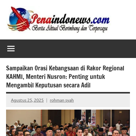
Skip
to
content
Sampaikan Orasi Kebangsaan di Rakor Regional
KAHMI, Menteri Nusron: Penting untuk
Mengambil Keputusan secara Adil
Agustus 25, 2025
rohman syah
No
comments