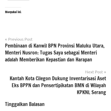
Menyukai ini:
Navigasi
Tagged
Previous Post
#Kementerian
with
Pembinaan di Kanwil BPN Provinsi Maluku Utara,
pos
ATR/BPN
#beritakementrianatrbpnri
,
Menteri Nusron: Tugas Saya sebagai Menteri
#Kementerian
#beritaNasional
,
adalah Memberikan Kepastian dan Harapan
ATR/BPN RI
#kementerianatrbpnri
berita
Next Post
nasional
Kantah Kota Cilegon Dukung Inventarisasi Aset
Eks BPPN dan Pensertipikatan BMN di Wilayah
KPKNL Serang
Tinggalkan Balasan