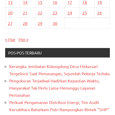
13
14
15
16
17
18
19
20
21
22
23
24
25
26
27
28
29
30
« Mar
Mei »
POS-POS TERBARU
Kerangka Jembatan Kidongdong Desa Mekarsari
Tergelincir Saat Pemasangan, Sejumlah Pekerja Terluka
Pengukuran Terjadwal Hadirkan Kepastian Waktu,
Masyarakat Tak Perlu Lama Menunggu Layanan
Pertanahan
Perkuat Pengamanan Distribusi Energi, Tim Audit
Korsabhara Baharkam Polri Rampungkan Bintek “SMP”