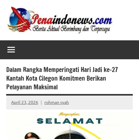
Skip
to
content
Dalam Rangka Memperingati Hari Jadi ke-27
Kantah Kota Cilegon Komitmen Berikan
Pelayanan Maksimal
April 23, 2026
rohman syah
No
comments