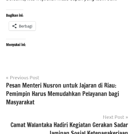
Bagikan ini:
Berbagi
Menyukai ini:
Navigasi
Tagged
Previous Post
#beritanasional
with
Pesan Menteri Nusron untuk Jajaran di Riau:
pos
#BPN
#ATRBPN
Pemimpin Harus Memudahkan Pelayanan bagi
Cilegon
#KantahCilegon
Masyarakat
#KunjunganKerja
#Kementerian
#ZonaIntegritas
ATR/BPN
Next Post
#BerAKHLAK
Camat Walantaka Hadiri Kegiatan Gerakan Sadar
#Kementerian
#Menanjak
Jaminan Sosial Ketenagakerjaan
ATR/BPN RI
#LayananPublik