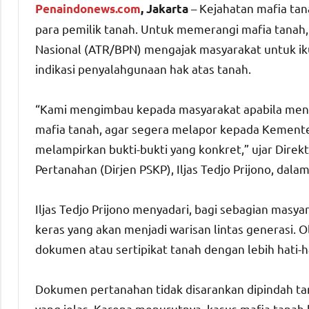
– Kejahatan mafia ta
Penaindonews.com
, Jakarta
para pemilik tanah. Untuk memerangi mafia tanah
Nasional (ATR/BPN) mengajak masyarakat untuk iku
indikasi penyalahgunaan hak atas tanah.
“Kami mengimbau kepada masyarakat apabila mene
mafia tanah, agar segera melapor kepada Kemen
melampirkan bukti-bukti yang konkret,” ujar Dire
Pertanahan (Dirjen PSKP), Iljas Tedjo Prijono, da
Iljas Tedjo Prijono menyadari, bagi sebagian masy
keras yang akan menjadi warisan lintas generasi. 
dokumen atau sertipikat tanah dengan lebih hati-ha
Dokumen pertanahan tidak disarankan dipindah ta
yang jelas. Karena menurutnya, kasus mafia tana