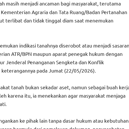
nah masih menjadi ancaman bagi masyarakat, terutama
, Kementerian Agraria dan Tata Ruang/Badan Pertanahan
t terlibat dan tidak tinggal diam saat menemukan
mukan indikasi tanahnya diserobot atau menjadi sasara
terian ATR/BPN maupun aparat penegak hukum dengan
ktur Jenderal Penanganan Sengketa dan Konflik
lam keterangannya pada Jumat (22/05/2026).
arakat tanah bukan sekadar aset, namun sebagai buah kerj
Oleh karena itu, ia menekankan agar masyarakat menjaga
ti.
ngankan ke pihak lain tanpa dasar hukum atau kebutuhan
h kerap bermula dari pemalsuan dokumen, penyerobotan