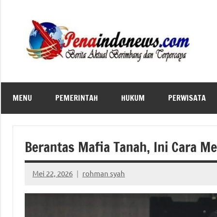
Skip
to
content
MENU
PEMERINTAH
HUKUM
PERWISATA
Berantas Mafia Tanah, Ini Cara M
Mei 22, 2026
rohman syah
No
comments