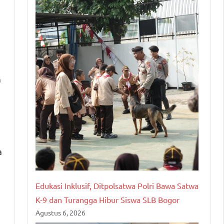
n
a
Edukasi Inklusif, Ditpolsatwa Polri Bawa Satwa
K-9 dan Turangga Hibur Siswa SLB Bogor
Agustus 6, 2026