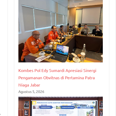
Kombes Pol Edy Sumardi Apresiasi Sinergi
Pengamanan Obvitnas di Pertamina Patra
Niaga Jabar
Agustus 5, 2026
,