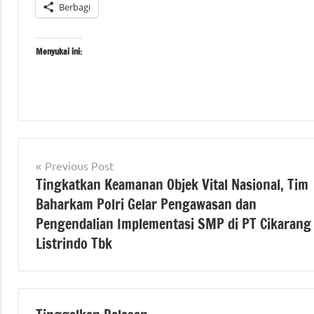
Berbagi
Menyukai ini:
Tagged
#beritanasional
with
Navigasi
#Kementerian
Previous Post
#KementerianATRBPN
ATR/BPN
Tingkatkan Keamanan Objek Vital Nasional, Tim
pos
#MelayaniProfesionalTerpercaya
Baharkam Polri Gelar Pengawasan dan
#MajuDanModern
#Kementerian
#MenujuPelayananKelasDunia
Pengendalian Implementasi SMP di PT Cikarang
ATR/BPN RI
Listrindo Tbk