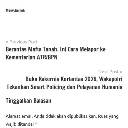
Menyukai ini:
Navigasi
Tagged
Previous Post
#Berita
with
Berantas Mafia Tanah, Ini Cara Melapor ke
pos
jakarta
#humas
Kementerian ATR/BPN
berita
polri
,
nasional
#jakarta
Next Post
timur
,
Buka Rakernis Korlantas 2026, Wakapolri
polri
#mabes
Tekankan Smart Policing dan Pelayanan Humanis
polri
,
#pura
Tinggalkan Balasan
aditya
jaya
Alamat email Anda tidak akan dipublikasikan.
Ruas yang
wajib ditandai
*