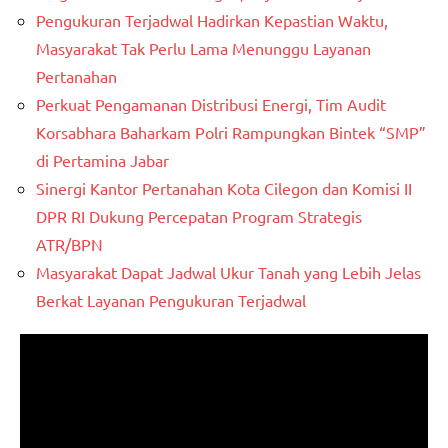
Pengukuran Terjadwal Hadirkan Kepastian Waktu,
Masyarakat Tak Perlu Lama Menunggu Layanan
Pertanahan
Perkuat Pengamanan Distribusi Energi, Tim Audit
Korsabhara Baharkam Polri Rampungkan Bintek “SMP”
di Pertamina Jabar
Sinergi Kantor Pertanahan Kota Cilegon dan Komisi II
DPR RI Dukung Percepatan Program Strategis
ATR/BPN
Masyarakat Dapat Jadwal Ukur Tanah yang Lebih Jelas
Berkat Layanan Pengukuran Terjadwal
Pemutar
Video