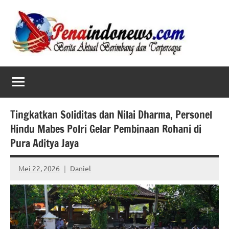
Skip
to
content
Tingkatkan Soliditas dan Nilai Dharma, Personel
Hindu Mabes Polri Gelar Pembinaan Rohani di
Pura Aditya Jaya
Mei 22, 2026
Daniel
No
comments