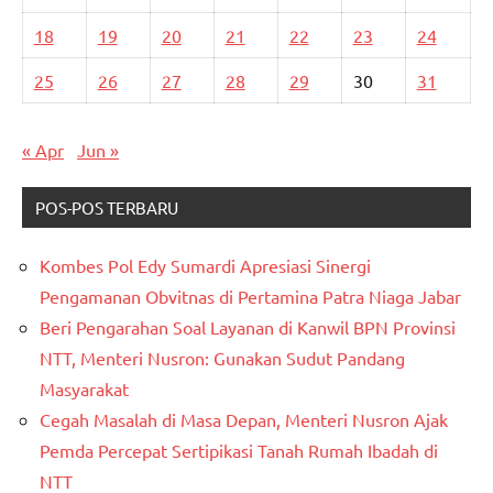
18
19
20
21
22
23
24
25
26
27
28
29
30
31
« Apr
Jun »
POS-POS TERBARU
Kombes Pol Edy Sumardi Apresiasi Sinergi
Pengamanan Obvitnas di Pertamina Patra Niaga Jabar
Beri Pengarahan Soal Layanan di Kanwil BPN Provinsi
NTT, Menteri Nusron: Gunakan Sudut Pandang
Masyarakat
Cegah Masalah di Masa Depan, Menteri Nusron Ajak
Pemda Percepat Sertipikasi Tanah Rumah Ibadah di
NTT