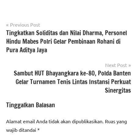
Navigasi
Tagged
Previous Post
#Berita
with
Tingkatkan Soliditas dan Nilai Dharma, Personel
pos
jakarta
#berita
Hindu Mabes Polri Gelar Pembinaan Rohani di
berita
jakarta
,
Pura Aditya Jaya
nasional
#humas
polri
,
Next Post
#mabes
Sambut HUT Bhayangkara ke-80, Polda Banten
polri
,
Gelar Turnamen Tenis Lintas Instansi Perkuat
#rakernis
Sinergitas
polri
2026
,
Tinggalkan Balasan
#Wakapolri
Komjen
Dedi
Alamat email Anda tidak akan dipublikasikan.
Ruas yang
Prasetyo
wajib ditandai
*